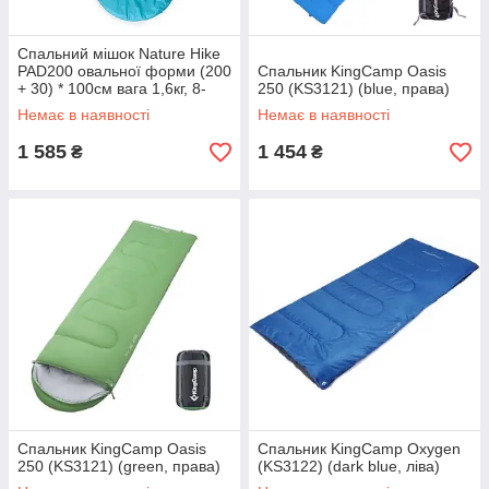
Спальний мішок Nature Hike
PAD200 овальної форми (200
Спальник KingCamp Oasis
+ 30) * 100см вага 1,6кг, 8-
250 (KS3121) (blue, права)
15С синій
Немає в наявності
Немає в наявності
1 585
1 454
₴
₴
Спальник KingCamp Oasis
Спальник KingCamp Oxygen
250 (KS3121) (green, права)
(KS3122) (dark blue, ліва)