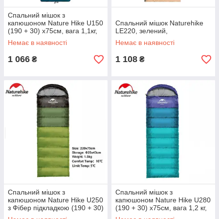
Спальний мішок з
капюшоном Nature Hike U150
Спальний мішок Naturehike
(190 + 30) x75см, вага 1,1кг,
LE220, зелений,
5-10 ℃ синій
Немає в наявності
Немає в наявності
1 066
1 108
₴
₴
Спальний мішок з
Спальний мішок з
капюшоном Nature Hike U250
капюшоном Nature Hike U280
з Фібер підкладкою (190 + 30)
(190 + 30) x75см, вага 1,2 кг,
x75см, вага 1,5 кг, 5-10C
5-10C синій