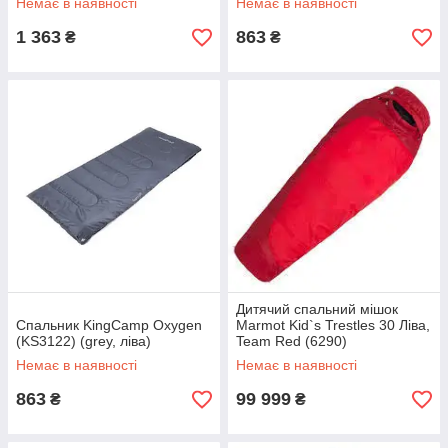
Немає в наявності
Немає в наявності
1 363
863
₴
₴
Дитячий спальний мішок
Спальник KingCamp Oxygen
Marmot Kid`s Trestles 30 Ліва,
(KS3122) (grey, ліва)
Team Red (6290)
Немає в наявності
Немає в наявності
863
99 999
₴
₴