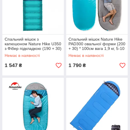
Спальний мішок з
Спальний мішок Nature Hike
капюшоном Nature Hike U350
PAD300 овальної форми (200
з Фібер підкладкою (190 + 30)
+ 30) * 100см вага 1,9 кг, 5-10
x75см, вага 1,7 кг, 0-5 ℃
℃ синій
Немає в наявності
Немає в наявності
синій
1 547
1 790
₴
₴