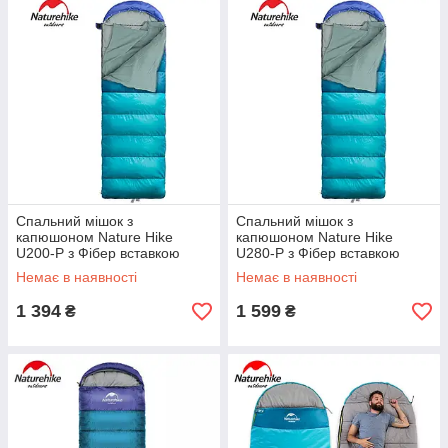
Спальний мішок з
Спальний мішок з
капюшоном Nature Hike
капюшоном Nature Hike
U200-P з Фібер вставкою
U280-P з Фібер вставкою
(190 + 30) x75см, вага 1,9 кг,
(190 + 30) x75см, вага 2 кг, 3-
Немає в наявності
Немає в наявності
4-9C синій
8C синій
1 394
1 599
₴
₴