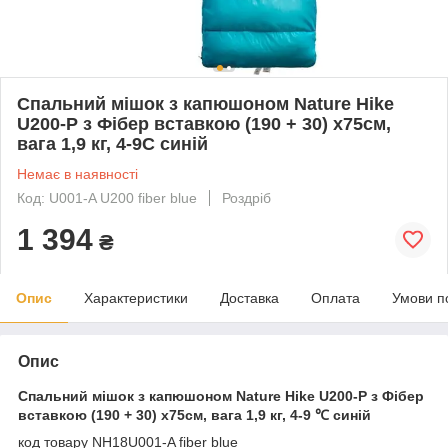
Спальний мішок з капюшоном Nature Hike
U200-P з Фібер вставкою (190 + 30) x75см,
вага 1,9 кг, 4-9C синій
Немає в наявності
Код: U001-A U200 fiber blue
Роздріб
1 394
₴
Опис
Характеристики
Доставка
Оплата
Умови п
Опис
Спальний мішок з капюшоном Nature Hike U200-P з Фібер
вставкою (190 + 30) x75см, вага 1,9 кг, 4-9 ℃ синій
код товару NH18U001-A fiber blue