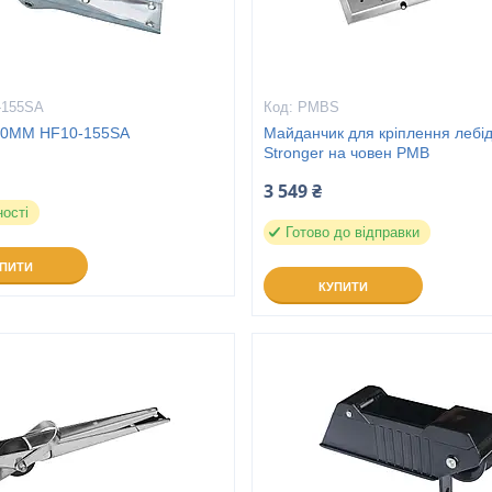
-155SA
PMBS
50MM HF10-155SA
Майданчик для кріплення лебі
Stronger на човен PMB
3 549 ₴
ності
Готово до відправки
УПИТИ
КУПИТИ