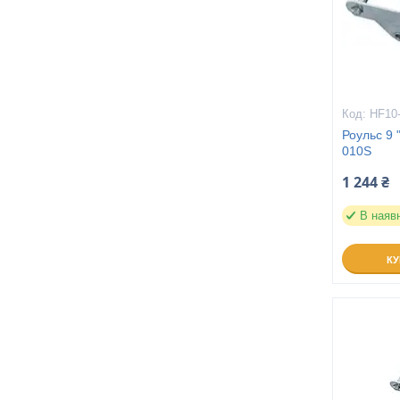
HF10
Роульс 9 
010S
1 244 ₴
В наяв
К