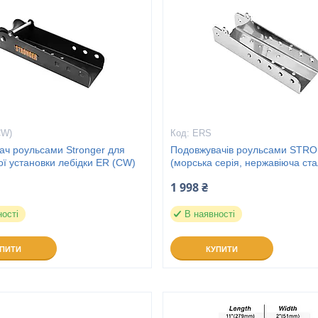
CW)
ERS
ач роульсами Stronger для
Подовжувачів роульсами STR
ї установки лебідки ER (CW)
(морська серія, нержавіюча ст
1 998 ₴
ності
В наявності
УПИТИ
КУПИТИ