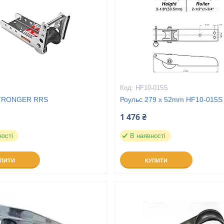
HF10-015S
STRONGER RRS
Роульс 279 x 52mm HF10-015S
1 476 ₴
ності
В наявності
УПИТИ
КУПИТИ