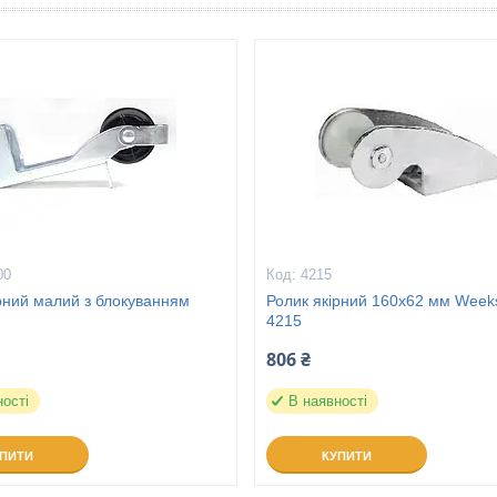
00
4215
рний малий з блокуванням
Ролик якірний 160х62 мм Wee
4215
806 ₴
ності
В наявності
УПИТИ
КУПИТИ