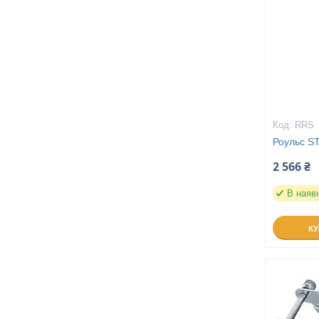
RRS
Роульс 
2 566 ₴
В наяв
К