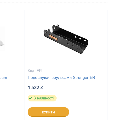
ER
ksum
Подовжувач роульсами Stronger ER
1 522 ₴
В наявності
КУПИТИ