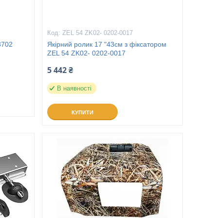
ZEL 54 ZK02- 0202-0017
3702
Якірний ролик 17 "43см з фіксатором
ZEL 54 ZK02- 0202-0017
5 442 ₴
В наявності
КУПИТИ