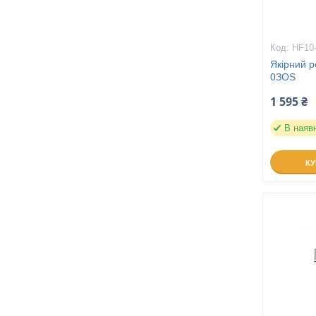
HF10
Якірний 
0ЗOS
1 595 ₴
В наяв
К