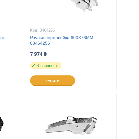
3464256
док
Роульс нержавейка 600X76MM
03464256
7 974 ₴
В наявності
КУПИТИ