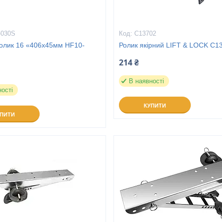
-030S
C13702
ролик 16 «406х45мм HF10-
Ролик якірний LIFT & LOCK С1
214 ₴
В наявності
ності
КУПИТИ
УПИТИ