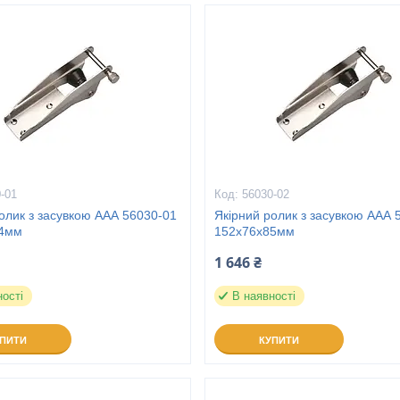
-01
56030-02
олик з засувкою ААА 56030-01
Якірний ролик з засувкою ААА 
44мм
152х76х85мм
1 646 ₴
ності
В наявності
УПИТИ
КУПИТИ