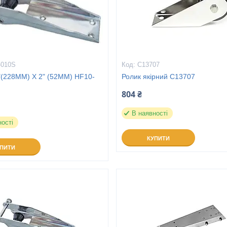
-010S
C13707
"(228MM) X 2" (52MM) HF10-
Ролик якірний C13707
804 ₴
В наявності
ності
КУПИТИ
УПИТИ