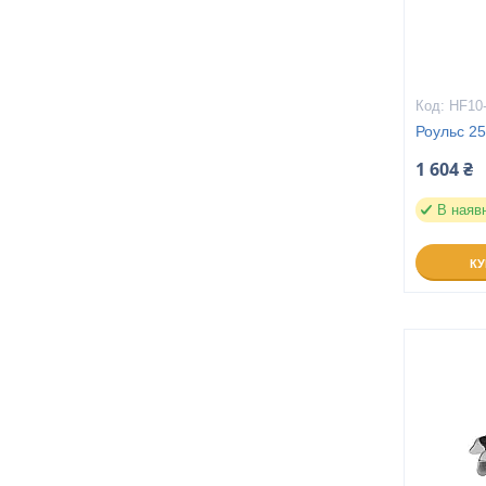
HF10
Роульс 2
1 604 ₴
В наяв
К