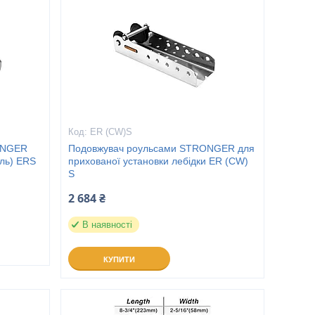
ER (CW)S
ONGER
Подовжувач роульсами STRONGER для
аль) ERS
прихованої установки лебідки ER (CW)
S
2 684 ₴
В наявності
КУПИТИ