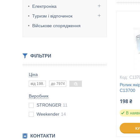
Електроніка
Туризм і відпочинок
Військове спорядження
ФІЛЬТРИ
Ціна
C137
Ролик які
C13700
Виробник
198 ₴
STRONGER
11
В наяв
Weekender
14
К
КОНТАКТИ