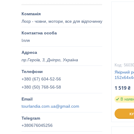
Лєєр - човни, мотори, все для відпочинку
Ілля
пр.Героїв, 3, Дніпро, Україна
56030
Якірний р
152х64х
+380 (67) 604-52-56
+380 (50) 768-56-58
1 519 ₴
В наяв
tourlandia.com.ua@gmail.com
К
+380676045256