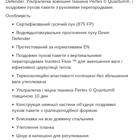
Defender. Ультралегка зовнішня тканина Pertex © Quantum®, і
поздовжні пухові пакети з рухомими перегородками.
Особливість:
Сертифікований гусячий пух (875 FP)
Водовідштовхувальне просочення пуху Down
Defender
Протестований за нормативами EN
Поздовжні пухові пакети з вертикальними
перегородками Insotect Flow ™ для зменшення ваги і
ефективної циркуляції тепла
Термоізоляційні властивості поліпшені без збільшення
ваги утеплювача
Ультралегка і міцна тканина Pertex © Quantum®
товщиною 10 ден
Конструкція нижньої частини об'єднує поздовжні
пухові пакети з трапецієподібної формою
Блискавка на всю довжину спальника
Утеплення планка
Шнур в капюшоні для регулювання