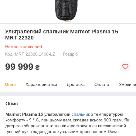
Ультралегкий спальник Marmot Plasma 15
MRT 22320
Немає в наявності
Код: MRT 22320.1468-LZ
Роздріб
99 999
₴
Опис
Характеристики
Доставка
Оплата
Умови п
Опис
Marmot Plasma 15
ультралегкий
спальник
з температурою
комфорту - 9 ° С, при цьому вага складає всього 900 грам. Як
джерело збереження тепла використовується високоякісний
гусячий пух з водовідштовхувальним просоченням Down