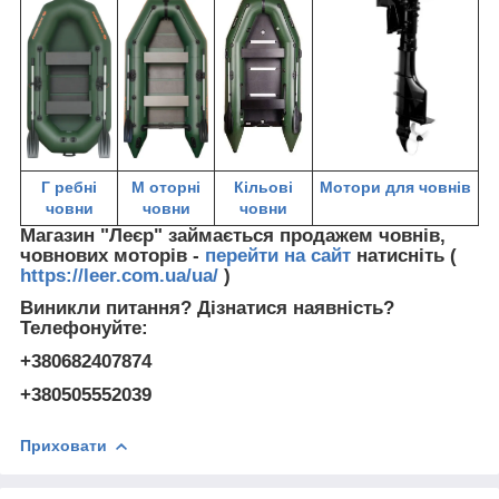
Г
ребні
М
оторні
Кільові
Мотори для човнів
човни
човни
човни
Магазин "Леєр" займається продажем човнів,
човнових моторів -
перейти на сайт
натисніть (
https://leer.com.ua/ua/
)
Виникли питання? Дізнатися наявність?
Телефонуйте:
+380682407874
+380505552039
Приховати