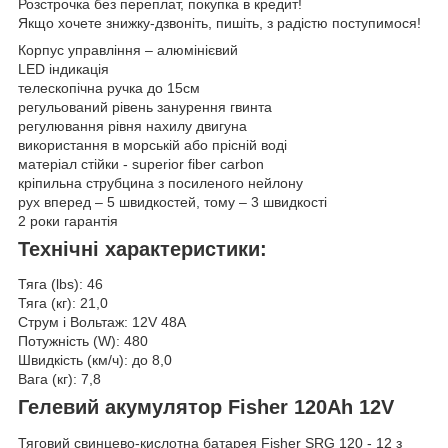
Розстрочка без переплат, покупка в кредит!
Якщо хочете знижку-дзвоніть, пишіть, з радістю поступимося!
Корпус управління – алюмінієвий
LED індикація
телескопічна ручка до 15см
регульований рівень занурення гвинта
регулювання рівня нахилу двигуна
використання в морській або прісній воді
матеріал стійки - superior fiber carbon
кріпильна струбцина з посиленого нейлону
рух вперед – 5 швидкостей, тому – 3 швидкості
2 роки гарантія
Технічні характеристики:
Тяга (lbs): 46
Тяга (кг): 21,0
Струм і Вольтаж: 12V 48A
Потужність (W): 480
Швидкість (км/ч): до 8,0
Вага (кг): 7,8
Гелевий акумулятор Fisher 120Ah 12V
Тяговий свинцево-кислотна батарея Fisher SRG 120 - 12 з