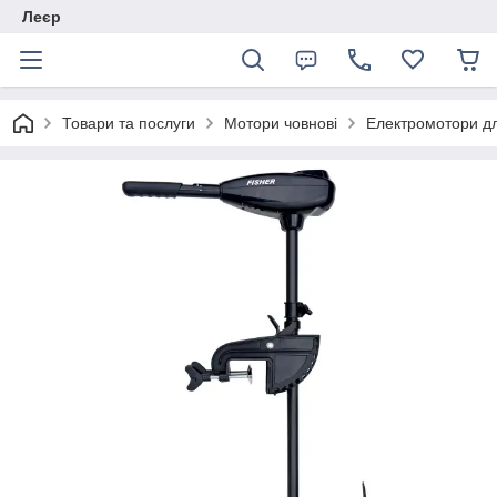
Леєр
Товари та послуги
Мотори човнові
Електромотори д