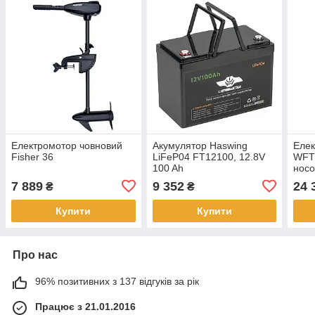
Електромотор човновий
Акумулятор Haswing
Елек
Fisher 36
LiFeP04 FT12100, 12.8V
WFT
100 Ah
носо
7 889
9 352
24 
₴
₴
Купити
Купити
Про нас
96% позитивних з 137 відгуків за рік
Працює з 21.01.2016