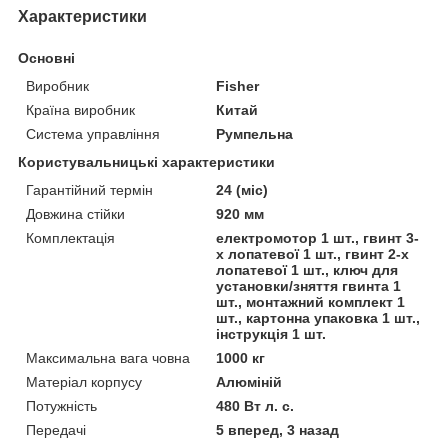
Характеристики
Основні
Виробник
Fisher
Країна виробник
Китай
Система управління
Румпельна
Користувальницькі характеристики
Гарантійний термін
24 (міс)
Довжина стійки
920 мм
Комплектація
електромотор 1 шт., гвинт 3-
х лопатевої 1 шт., гвинт 2-х
лопатевої 1 шт., ключ для
установки/зняття гвинта 1
шт., монтажний комплект 1
шт., картонна упаковка 1 шт.,
інструкція 1 шт.
Максимальна вага човна
1000 кг
Матеріал корпусу
Алюміній
Потужність
480 Вт л. с.
Передачі
5 вперед, 3 назад