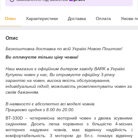
Опис
Характеристики
Доставка
Оплата
Умови п
Опис
Безкоштовна доставка по всій Україні Новою Поштою!
Ви оплачуєте тільки ціну човна!
Наш магазин є офіційним дилером заводу BARK в Україні.
Купуючи човен у нас, Ви отримуєте офіційну 3-річну
гарантію на човен, висока якість обслуговування,
індивідуальний підхід, можливість укомплектувати човен за
своїм бажанням.
В наявності є абсолютно всі моделі човнів.
Працюємо щодня з 8.00 до 20.00.
BT-330D - чотиримісна моторний човен з двома зсувними
сидіннями. Досить легка порівняно з більшістю 4-місних
моторних надувних човнів, має відмінну надійність і
комфортабельність. З мотором до 8л.с. показує відмінну