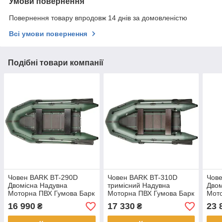
Умови повернення
Повернення товару впродовж 14 днів за домовленістю
Всі умови повернення
Подібні товари компанії
Човен BARK BT-290D
Човен BARK BT-310D
Чов
Двомісна Надувна
тримісний Надувна
Двом
Моторна ПВХ Гумова Барк
Моторна ПВХ Гумова Барк
Мот
БТ-290Д Рейковий
БТ-310Д Рейковий
БТ-2
16 990
17 330
23 
₴
₴
килимок Пересувні
килимок Пересувні
Пере
сидіння
сидіння