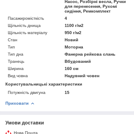
Насос, Розбірні весла, Ручки
для перенесення, Рухомі
сидіння, Ремкомплект
Пасажиромісткість
4
Щільність днища
1100 г/м2
Щільність матеріалу
950 г/м2
Стан
Новий
Тип
Моторна
Тип дна
Фанерна рейкова слань
Транець
Вбудований
Ширина
160 см
Вид човна
Надувний човен
Користувальницькі характеристики
Потужність двигуна
15
Приховати
Умови доставки
Нова Пошта