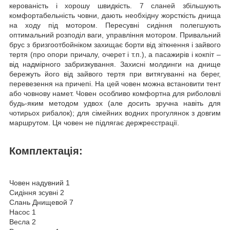
керованість і хорошу швидкість. 7 сланей збільшують
комфортабельність човни, дають необхідну жорсткість днища
на ходу під мотором. Пересувні сидіння полегшують
оптимальний розподіл ваги, управління мотором. Привальний
брус з бризгоотбойніком захищає борти від зіткнення і зайвого
тертя (про опори причалу, очерет і т.п.), а пасажирів і кокпіт –
від надмірного забризкування. Захисні молдинги на днище
бережуть його від зайвого тертя при витягуванні на берег,
перевезення на причепі. На цей човен можна встановити тент
або човнову намет. Човен особливо комфортна для риболовлі
будь-яким методом удвох (але досить зручна навіть для
чотирьох рибалок); для сімейних водних прогулянок з довгим
маршрутом. Ця човен не підлягає держреєстрації.
Комплектація:
Човен надувний 1
Сидіння зсувні 2
Слань Днищевой 7
Насос 1
Весла 2