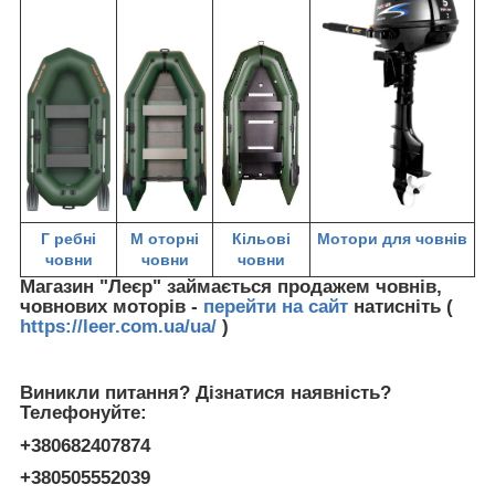
Г
ребні
М
оторні
Кільові
Мотори для човнів
човни
човни
човни
Магазин "Леєр" займається продажем човнів,
човнових моторів -
перейти на сайт
натисніть (
https://leer.com.ua/ua/
)
Виникли питання? Дізнатися наявність?
Телефонуйте:
+380682407874
+380505552039