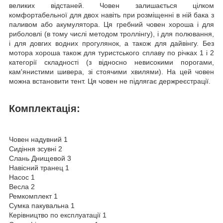
великих відстаней. Човен залишається цілком
комфортабельної для двох навіть при розміщенні в ній бака з
паливом або акумулятора. Ця гребний човен хороша і для
риболовлі (в тому числі методом троллінгу), і для полювання,
і для довгих водних прогулянок, а також для дайвінгу. Без
мотора хороша також для туристського сплаву по річках 1 і 2
категорії складності (з відносно невисокими порогами,
кам'янистими шивера, зі стоячими хвилями). На цей човен
можна встановити тент. Ця човен не підлягає держреєстрації.
Комплектація:
Човен надувний 1
Сидіння зсувні 2
Слань Днищевой 3
Навісний транец 1
Насос 1
Весла 2
Ремкомплект 1
Сумка пакувальна 1
Керівництво по експлуатації 1