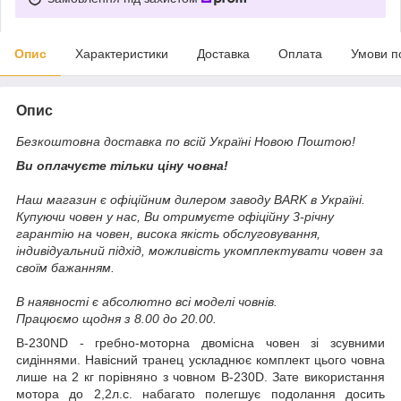
Опис
Характеристики
Доставка
Оплата
Умови п
Опис
Безкоштовна доставка по всій Україні Новою Поштою!
Ви оплачуєте тільки ціну човна!
Наш магазин є офіційним дилером заводу BARK в Україні.
Купуючи човен у нас, Ви отримуєте офіційну 3-річну
гарантію на човен, висока якість обслуговування,
індивідуальний підхід, можливість укомплектувати човен за
своїм бажанням.
В наявності є абсолютно всі моделі човнів.
Працюємо щодня з 8.00 до 20.00.
B-230ND - гребно-моторна двомісна човен зі зсувними
сидіннями. Навісний транец ускладнює комплект цього човна
лише на 2 кг порівняно з човном B-230D. Зате використання
мотора до 2,2л.с. набагато полегшує подолання досить