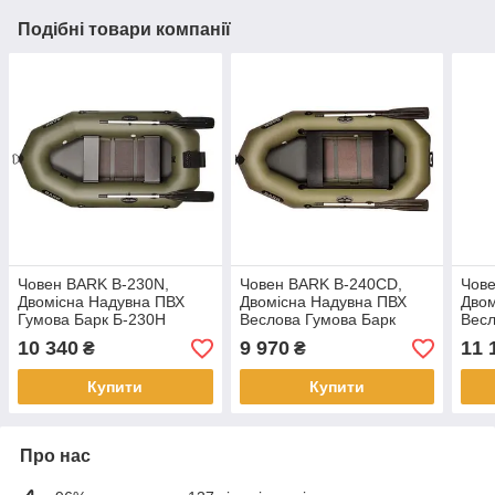
Подібні товари компанії
Човен BARK B-230N,
Човен BARK B-240CD,
Чове
Двомісна Надувна ПВХ
Двомісна Надувна ПВХ
Двом
Гумова Барк Б-230Н
Веслова Гумова Барк
Весл
Рейковий килимок,
Б-240СД Пересувні
Б-25
10 340
9 970
11 
₴
₴
Навісний транец,
сидіння Рейковий настил
кили
полуторка
Купити
Купити
Про нас