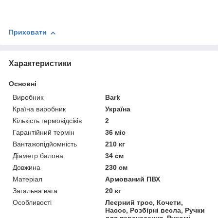
Приховати
Характеристики
Основні
Виробник
Bark
Країна виробник
Україна
Кількість гермовідсіків
2
Гарантійний термін
36 міс
Вантажопідйомність
210 кг
Діаметр балона
34 см
Довжина
230 см
Матеріал
Армований ПВХ
Загальна вага
20 кг
Особливості
Леєрний трос, Кочети,
Насос, Розбірні весла, Ручки