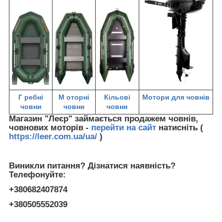
Г
ребні
М
оторні
Кільові
Мотори для човнів
човни
човни
човни
Магазин "Леєр" займається продажем човнів,
човнових моторів -
перейти на сайт
натисніть (
https://leer.com.ua/ua/
)
Виникли питання? Дізнатися наявність?
Телефонуйте:
+380682407874
+380505552039