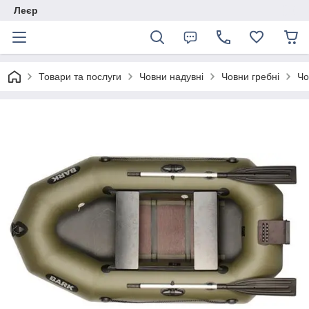
Леєр
Товари та послуги
Човни надувні
Човни гребні
Чо