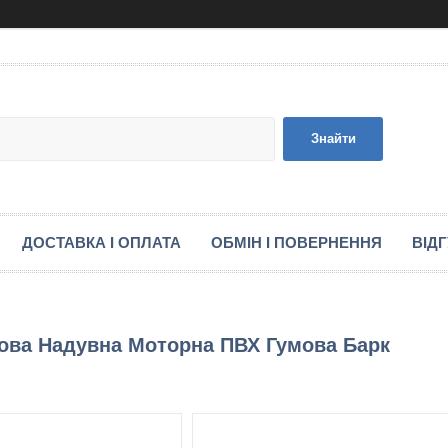
Знайти
ДОСТАВКА І ОПЛАТА
ОБМІН І ПОВЕРНЕННЯ
ВІД
ьова Надувна Моторна ПВХ Гумова Барк