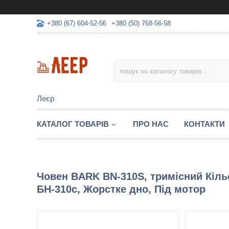
+380 (67) 604-52-56
+380 (50) 768-56-58
Леєр
КАТАЛОГ ТОВАРІВ
ПРО НАС
КОНТАКТИ
Човен BARK BN-310S, тримісний Кіл
БН-310с, Жорстке дно, Під мотор