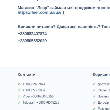
Магазин "Леєр" займається продажем човнів
https://leer.com.ua/ua/
)
Виникли питання? Дізнатися наявність? Тел
+380682407874
+380505552039
Контакти
Корисні
+380682407874
Доставк
+380505552039
Обмін і
Viber +380676045256
Новини
Telegram +380676045256
Договір
Розстро