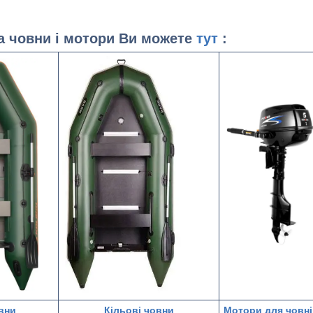
на човни і мотори Ви можете
тут
:
вни
Кільові човни
Мотори для човні