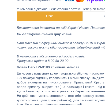
У компанії підключені електронні платежі. Тепер ви мож
Опис
Безкоштовна доставка по всій Україні Новою Поштою
Ви оплачуєте тільки ціну човна!
Наш магазин є офіційним дилером заводу BARK в Україн
човен, висока якість обслуговування, індивідуальний п
В наявності є абсолютно всі моделі човнів.
Працюємо щодня з 8.00 до 20.00.
Човен Bark BN-310S тримісна кільова
Ця човен з надувним кілем і жорстким збірним настилом 
10к показує відмінну керованість і більш високу швидкіс
добре виходить на глиссирование. Привальний брус з 
опори причалу, очерет і т.п.), а пасажирів і кокпіт – в
від зайвого тертя при витягуванні на берег, перевезенн
На цей човен можна встановити тент або човнову намет
досить зручна і для трьох рибалок); для сімейних водн
їзди. Ця човен не підлягає держреєстрації.