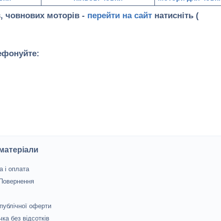
, човнових моторів -
перейти на сайт
натисніть (
ефонуйте:
 матеріали
а і оплата
 Повернення
 публічної оферти
чка без відсотків