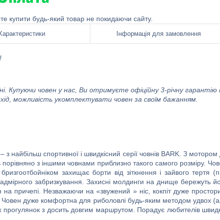
ете купити будь-який товар не покидаючи сайту.
Характеристики
Інформація для замовлення
!
і. Купуючи човен у нас, Ви отримуєте офіційну 3-річну гарантію 
ідхід, можливість укомплектувати човен за своїм бажанням.
– з найбільш спортивної і швидкісний серії човнів BARK. З мотором
ть порівняно з іншими човнами приблизно такого самого розміру. Чо
бризгоотбойніком захищає борти від зіткнення і зайвого тертя (
ід надмірного забризкування. Захисні молдинги на днище бережуть й
я на причепі. Незважаючи на «звужений » ніс, кокпіт дуже простор
. Човен дуже комфортна для риболовлі будь-яким методом удвох (
их прогулянок з досить довгим маршрутом. Порадує любителів швид