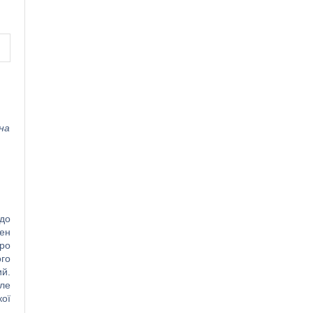
на
 до
вен
про
ого
ий.
але
кої