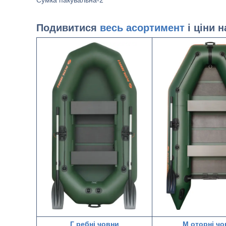
Сумка пакувальна-2
Подивитися
весь асортимент
і ціни 
Г
ребні човни
М
оторні чо