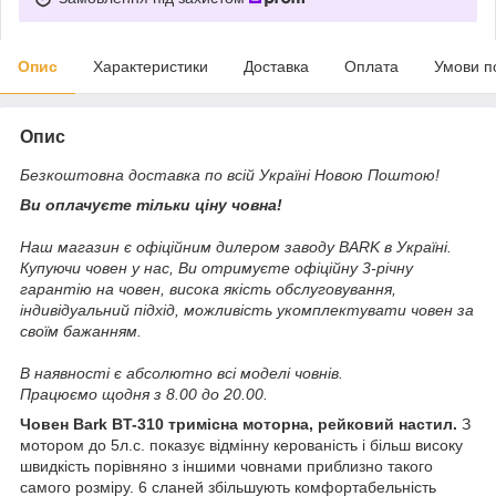
Опис
Характеристики
Доставка
Оплата
Умови п
Опис
Безкоштовна доставка по всій Україні Новою Поштою!
Ви оплачуєте тільки ціну човна!
Наш магазин є офіційним дилером заводу BARK в Україні.
Купуючи човен у нас, Ви отримуєте офіційну 3-річну
гарантію на човен, висока якість обслуговування,
індивідуальний підхід, можливість укомплектувати човен за
своїм бажанням.
В наявності є абсолютно всі моделі човнів.
Працюємо щодня з 8.00 до 20.00.
Човен Bark BT-310 тримісна моторна, рейковий настил.
З
мотором до 5л.с. показує відмінну керованість і більш високу
швидкість порівняно з іншими човнами приблизно такого
самого розміру. 6 сланей збільшують комфортабельність