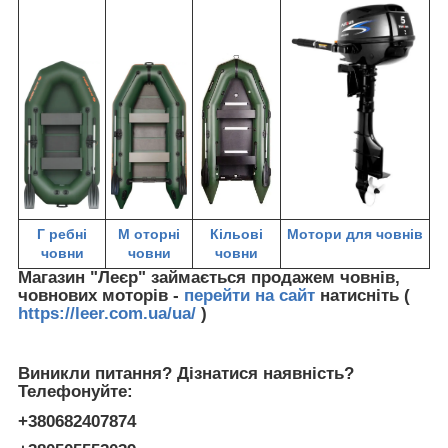
Г
ребні
М
оторні
Кільові
Мотори для човнів
човни
човни
човни
Магазин "Леєр" займається продажем човнів,
човнових моторів -
перейти на сайт
натисніть (
https://leer.com.ua/ua/
)
Виникли питання? Дізнатися наявність?
Телефонуйте:
+380682407874