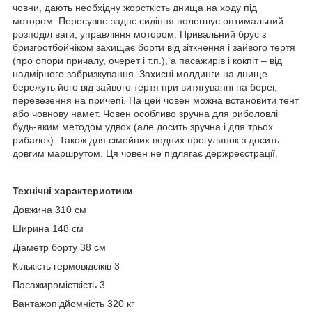
човни, дають необхідну жорсткість днища на ходу під
мотором. Пересувне заднє сидіння полегшує оптимальний
розподіл ваги, управління мотором. Привальний брус з
бризгоотбойніком захищає борти від зіткнення і зайвого тертя
(про опори причалу, очерет і т.п.), а пасажирів і кокпіт – від
надмірного забризкування. Захисні молдинги на днище
бережуть його від зайвого тертя при витягуванні на берег,
перевезення на причепі. На цей човен можна встановити тент
або човнову намет. Човен особливо зручна для риболовлі
будь-яким методом удвох (але досить зручна і для трьох
рибалок). Також для сімейних водних прогулянок з досить
довгим маршрутом. Ця човен не підлягає держреєстрації.
Технічні характеристики
Довжина 310 см
Ширина 148 см
Діаметр борту 38 см
Кількість гермовідсіків 3
Пасажиромісткість 3
Вантажопідйомність 320 кг