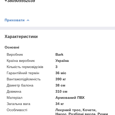
+380505552039
Приховати
Характеристики
Основні
Виробник
Bark
Країна виробник
Україна
Кількість гермовідсіків
3
Гарантійний термін
36 міс
Вантажопідйомність
390 кг
Діаметр балона
38 см
Довжина
310 см
Матеріал
Армований ПВХ
Загальна вага
34 кг
Особливості
Леєрний трос, Кочети,
Насос, Розбірні весла, Ручки