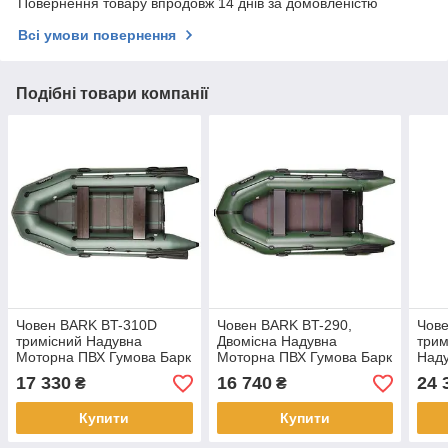
Повернення товару впродовж 14 днів за домовленістю
Всі умови повернення
Подібні товари компанії
Човен BARK BT-310D
Човен BARK BT-290,
Чов
тримісний Надувна
Двомісна Надувна
трим
Моторна ПВХ Гумова Барк
Моторна ПВХ Гумова Барк
Над
БТ-310Д Рейковий
БТ-290, Рейковий статевої
Барк
17 330
16 740
24 
₴
₴
килимок Пересувні
настил, Під мотор
дно,
сидіння
Купити
Купити