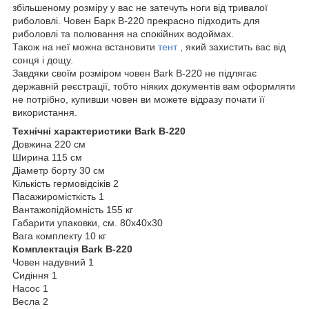
збільшеному розміру у вас не затечуть ноги від тривалої
риболовлі. Човен Барк B-220 прекрасно підходить для
риболовлі та полювання на спокійних водоймах.
Також на неї можна встановити
тент
, який захистить вас від
сонця і дощу.
Завдяки своїм розміром човен Bark B-220 не підлягає
державній реєстрації, тобто ніяких документів вам оформляти
не потрібно, купивши човен ви можете відразу почати її
використання.
Технічні характеристики Bark B-220
Довжина 220 см
Ширина 115 см
Діаметр борту 30 см
Кількість гермовідсіків 2
Пасажиромісткість 1
Вантажопідйомність 155 кг
Габарити упаковки, см. 80х40х30
Вага комплекту 10 кг
Комплектація Bark B-220
Човен надувний 1
Сидіння 1
Насос 1
Весла 2