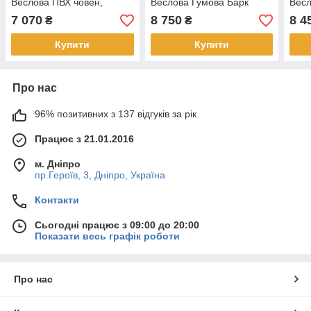
Веслова ПВХ човен,
Веслова Гумова Барк
Весл
Гумова Барк Б-190, без
Б-210 Рейковий килимок
Б-22
7 070
8 750
8 4
₴
₴
килимка, весла-гребки
Пересувне сидіння
кили
Купити
Купити
Про нас
96% позитивних з 137 відгуків за рік
Працює з 21.01.2016
м. Дніпро
пр.Героїв, 3, Дніпро, Україна
Контакти
Сьогодні працює з 09:00 до 20:00
Показати весь графік роботи
Про нас