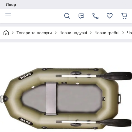
Леєр
Товари та послуги
Човни надувні
Човни гребні
Чо