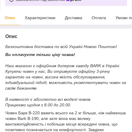
Опис
Характеристики
Доставка
Оплата
Умови п
Опис
Безкоштовна доставка по всій Україні Новою Поштою!
Ви оплачуєте тільки ціну човна!
Наш магазин є офіційним дилером заводу BARK в Україні.
Купуючи човен у нас, Ви отримуєте офіційну 3-річну
гарантію на човен, висока якість обслуговування,
індивідуальний підхід, можливість укомплектувати човен за
своїм бажанням.
В наявності є абсолютно всі моделі човнів.
Працюємо щодня з 8.00 до 20.00.
Човен Барк B-220 важить всього на 2 кг більше, ніж найменша
човен Bark B-190, але зате вона має велику
вантажопідйомність і побільше місця всередині човна, що
позитивно позначається на комфортності. Завдяки