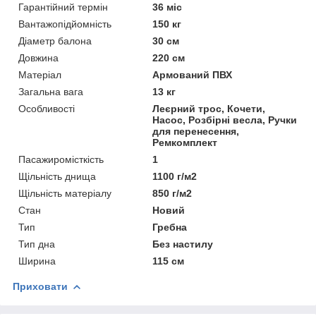
Гарантійний термін
36 міс
Вантажопідйомність
150 кг
Діаметр балона
30 см
Довжина
220 см
Матеріал
Армований ПВХ
Загальна вага
13 кг
Особливості
Леєрний трос, Кочети,
Насос, Розбірні весла, Ручки
для перенесення,
Ремкомплект
Пасажиромісткість
1
Щільність днища
1100 г/м2
Щільність матеріалу
850 г/м2
Стан
Новий
Тип
Гребна
Тип дна
Без настилу
Ширина
115 см
Приховати