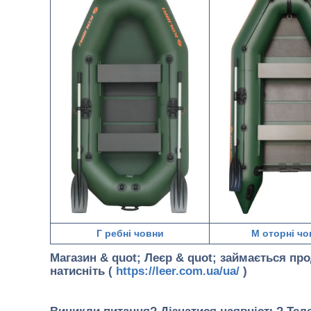
Г
ребні човни
М
оторні чо
Магазин & quot; Леєр & quot; займається пр
натисніть (
https://leer.com.ua/ua/
)