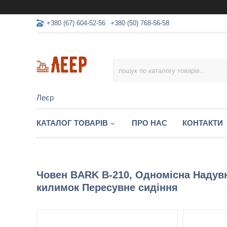
+380 (67) 604-52-56
+380 (50) 768-56-58
Леєр
КАТАЛОГ ТОВАРІВ
ПРО НАС
КОНТАКТИ
Човен BARK B-210, Одномісна Надув
килимок Пересувне сидіння