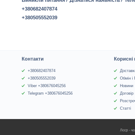
Виникли питання? Дізнатися наявність? Тел
+380682407874
+380505552039
Контакти
Корисні
+380682407874
Доставк
+380505552039
Обмін і
Viber +380676045256
Новини
Telegram +380676045256
Договір
Розстро
Статті