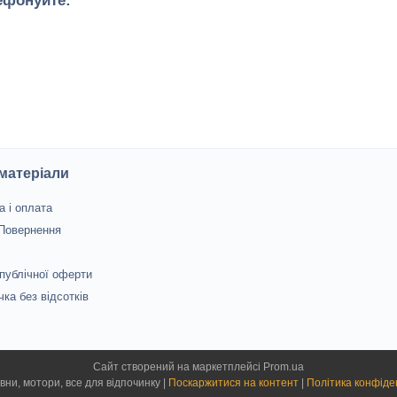
ефонуйте:
 матеріали
а і оплата
 Повернення
 публічної оферти
чка без відсотків
Сайт створений на маркетплейсі
Prom.ua
Лєєр - човни, мотори, все для відпочинку |
Поскаржитися на контент
|
Політика конфіде