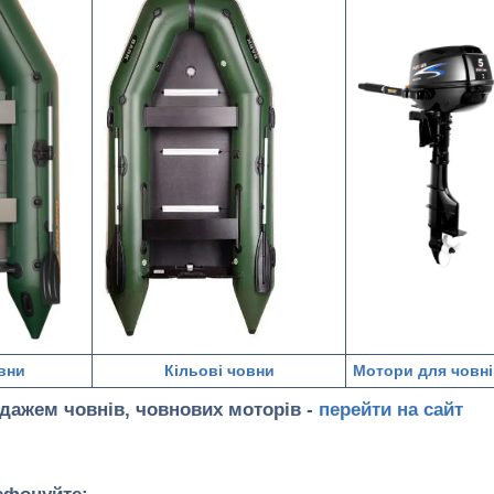
вни
Кільові човни
Мотори для човні
одажем човнів, човнових моторів -
перейти на сайт