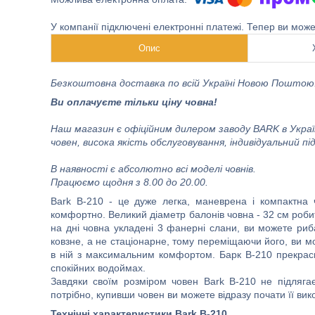
У компанії підключені електронні платежі. Тепер ви мож
Опис
Безкоштовна доставка по всій Україні Новою Поштою
Ви оплачуєте тільки ціну човна!
Наш магазин є офіційним дилером заводу BARK в Україн
човен, висока якість обслуговування, індивідуальний п
В наявності є абсолютно всі моделі човнів.
Працюємо щодня з 8.00 до 20.00.
Bark B-210 - це дуже легка, маневрена і компактна
комфортно. Великий діаметр балонів човна - 32 см робит
на дні човна укладені 3 фанерні слани, ви можете риба
ковзне, а не стаціонарне, тому переміщаючи його, ви м
в ній з максимальним комфортом. Барк B-210 прекрасн
спокійних водоймах.
Завдяки своїм розміром човен Bark B-210 не підлягає
потрібно, купивши човен ви можете відразу почати її вик
Технічні характеристики Bark B-210