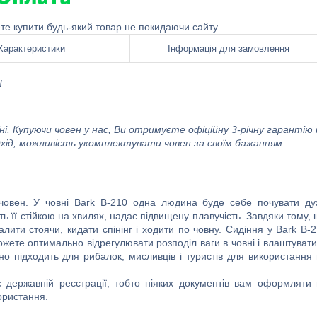
ете купити будь-який товар не покидаючи сайту.
Характеристики
Інформація для замовлення
!
і. Купуючи човен у нас, Ви отримуєте офіційну 3-річну гарантію 
ідхід, можливість укомплектувати човен за своїм бажанням.
 човен. У човні Bark B-210 одна людина буде себе почувати ду
ь її стійкою на хвилях, надає підвищену плавучість. Завдяки тому,
лити стоячи, кидати спінінг і ходити по човну. Сидіння у Bark B-
ожете оптимально відрегулювати розподіл ваги в човні і влаштуват
о підходить для рибалок, мисливців і туристів для використання
 державній реєстрації, тобто ніяких документів вам оформляти
ористання.