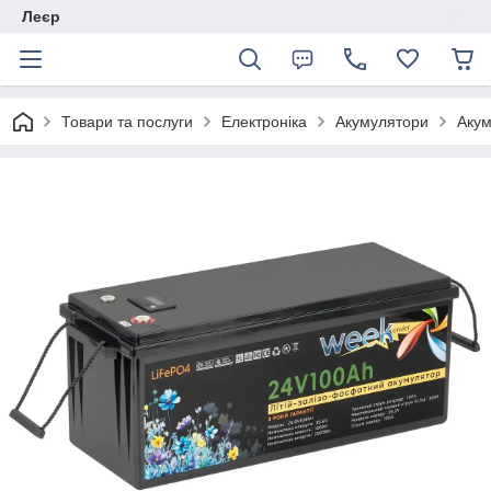
Леєр
Товари та послуги
Електроніка
Акумулятори
Акум