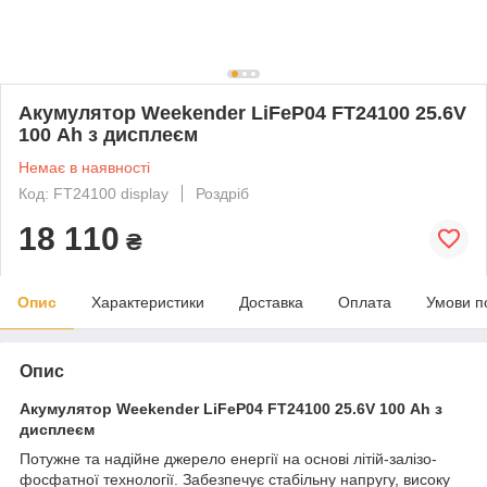
Акумулятор Weekender LiFeP04 FT24100 25.6V
100 Аh з дисплеєм
Немає в наявності
Код: FT24100 display
Роздріб
18 110
₴
Опис
Характеристики
Доставка
Оплата
Умови п
Опис
Акумулятор Weekender LiFeP04 FT24100 25.6V 100 Аh з
дисплеєм
Потужне та надійне джерело енергії на основі літій-залізо-
фосфатної технології. Забезпечує стабільну напругу, високу