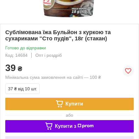
Сублімована їжа Бульйон з куркою та
сухариками "Сто пудів", 18г (стакан)
Готово до відправки
Код: 14684
Опт і роздріб
39
₴
Мінімальна сума замовлення на сайті — 100 ₴
37 ₴
від 10 шт.
Купити
або
Купити з