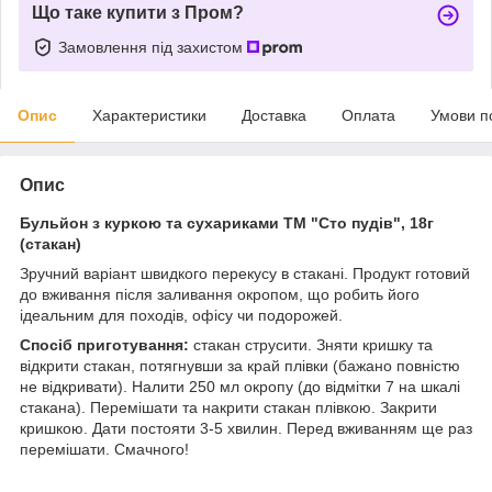
Що таке купити з Пром?
Замовлення під захистом
Опис
Характеристики
Доставка
Оплата
Умови п
Опис
Бульйон з куркою та сухариками ТМ "Сто пудів", 18г
(стакан)
Зручний варіант швидкого перекусу в стакані. Продукт готовий
до вживання після заливання окропом, що робить його
ідеальним для походів, офісу чи подорожей.
Спосіб приготування:
стакан струсити. Зняти кришку та
відкрити стакан, потягнувши за край плівки (бажано повністю
не відкривати). Налити 250 мл окропу (до відмітки 7 на шкалі
стакана). Перемішати та накрити стакан плівкою. Закрити
кришкою. Дати постояти 3-5 хвилин. Перед вживанням ще раз
перемішати. Смачного!