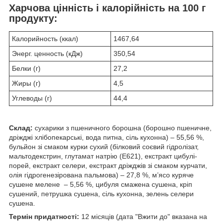
Харчова цінність і калорійність на 100 г
продукту:
Калорийность (ккал)
1467,64
Энерг. ценность (кДж)
350,54
Белки (г)
27,2
Жиры (г)
4,5
Углеводы (г)
44,4
Склад:
сухарики з пшеничного борошна (борошно пшеничне,
дріжджі хлібопекарські, вода питна, сіль кухонна) – 55,56 %,
бульйон зі смаком курки сухий (білковий соєвий гідролізат,
мальтодекстрин, глутамат натрію (Е621), екстракт цибулі-
порей, екстракт селери, екстракт дріжджів зі смаком курчати,
олія гідрогенезірована пальмова) – 27,8 %, м’ясо куряче
сушене мелене – 5,56 %, цибуля смажена сушена, кріп
сушений, петрушка сушена, сіль кухонна, зелень селери
сушена.
Термін придатності:
12 місяців (дата "Вжити до" вказана на