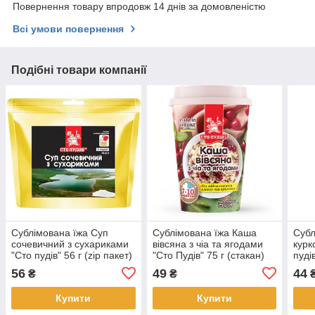
Повернення товару впродовж 14 днів за домовленістю
Всі умови повернення
Подібні товари компанії
Сублімована їжа Суп
Сублімована їжа Каша
Субл
сочевичний з сухариками
вівсяна з чіа та ягодами
курк
"Сто пудів" 56 г (zip пакет)
"Сто Пудів" 75 г (стакан)
пудів
56
49
44
₴
₴
Купити
Купити