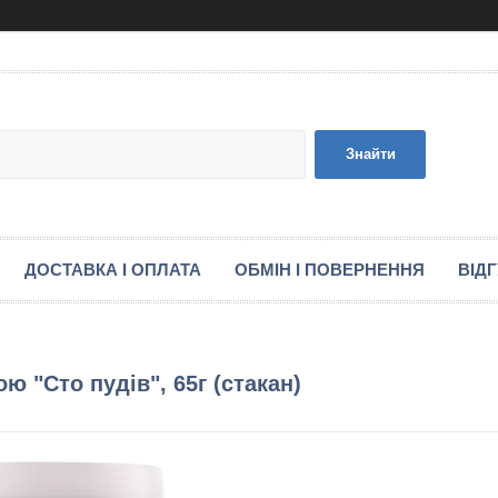
Знайти
ДОСТАВКА І ОПЛАТА
ОБМІН І ПОВЕРНЕННЯ
ВІД
ю "Сто пудів", 65г (стакан)