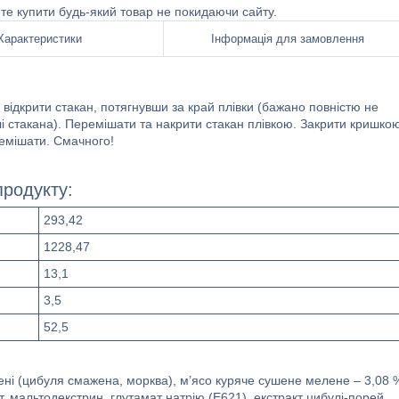
ете купити будь-який товар не покидаючи сайту.
Характеристики
Інформація для замовлення
 відкрити стакан, потягнувши за край плівки (бажано повністю не
лі стакана). Перемішати та накрити стакан плівкою. Закрити кришко
емішати. Смачного!
продукту:
293,42
1228,47
13,1
3,5
52,5
бнені (цибуля смажена, морква), м’ясо куряче сушене мелене – 3,08 
т, мальтодекстрин, глутамат натрію (Е621), екстракт цибулі-порей,