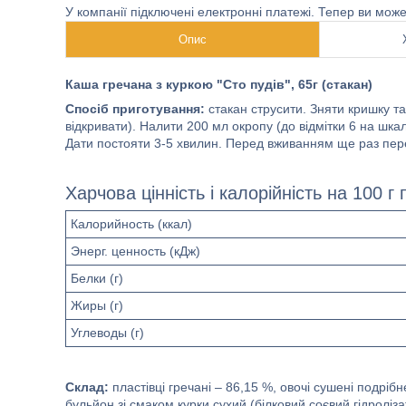
У компанії підключені електронні платежі. Тепер ви мож
Опис
Каша гречана з куркою "Сто пудів", 65г (стакан)
Спосіб приготування:
стакан струсити. Зняти кришку та
відкривати). Налити 200 мл окропу (до відмітки 6 на шка
Дати постояти 3-5 хвилин. Перед вживанням ще раз пер
Харчова цінність і калорійність на 100 г 
Калорийность (ккал)
Энерг. ценность (кДж)
Белки (г)
Жиры (г)
Углеводы (г)
Склад:
пластівці гречані – 86,15 %, овочі сушені подрі
бульйон зі смаком курки сухий (білковий соєвий гідроліза