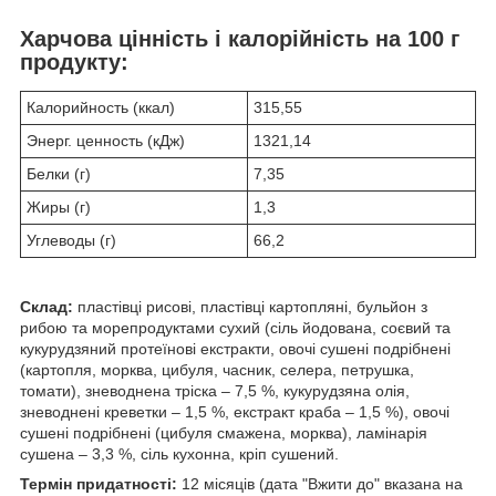
Харчова цінність і калорійність на 100 г
продукту:
Калорийность (ккал)
315,55
Энерг. ценность (кДж)
1321,14
Белки (г)
7,35
Жиры (г)
1,3
Углеводы (г)
66,2
Склад:
пластівці рисові, пластівці картопляні, бульйон з
рибою та морепродуктами сухий (сіль йодована, соєвий та
кукурудзяний протеїнові екстракти, овочі сушені подрібнені
(картопля, морква, цибуля, часник, селера, петрушка,
томати), зневоднена тріска – 7,5 %, кукурудзяна олія,
зневоднені креветки – 1,5 %, екстракт краба – 1,5 %), овочі
сушені подрібнені (цибуля смажена, морква), ламінарія
сушена – 3,3 %, сіль кухонна, кріп сушений.
Термін придатності:
12 місяців (дата "Вжити до" вказана на