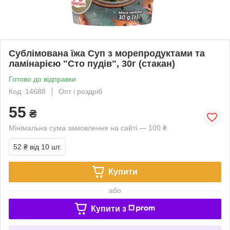
Сублімована їжа Суп з морепродуктами та
ламінарією "Сто пудів", 30г (стакан)
Готово до відправки
Код: 14688
Опт і роздріб
55
₴
Мінімальна сума замовлення на сайті — 100 ₴
52 ₴
від 10 шт.
Купити
або
Купити з