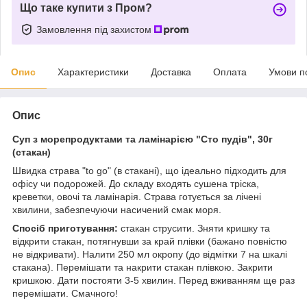
Що таке купити з Пром?
Замовлення під захистом
Опис
Характеристики
Доставка
Оплата
Умови п
Опис
Суп з морепродуктами та ламінарією "Сто пудів", 30г
(стакан)
Швидка страва "to go" (в стакані), що ідеально підходить для
офісу чи подорожей. До складу входять сушена тріска,
креветки, овочі та ламінарія. Страва готується за лічені
хвилини, забезпечуючи насичений смак моря.
Спосіб приготування:
стакан струсити. Зняти кришку та
відкрити стакан, потягнувши за край плівки (бажано повністю
не відкривати). Налити 250 мл окропу (до відмітки 7 на шкалі
стакана). Перемішати та накрити стакан плівкою. Закрити
кришкою. Дати постояти 3-5 хвилин. Перед вживанням ще раз
перемішати. Смачного!