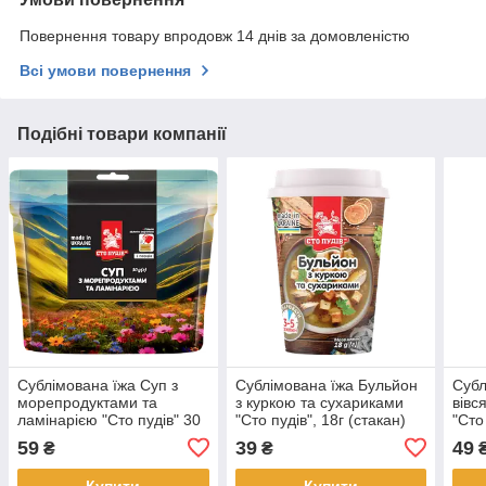
Повернення товару впродовж 14 днів за домовленістю
Всі умови повернення
Подібні товари компанії
Сублімована їжа Суп з
Сублімована їжа Бульйон
Субл
морепродуктами та
з куркою та сухариками
вівс
ламінарією "Сто пудів" 30
"Сто пудів", 18г (стакан)
"Сто
г (zip пакет)
59
39
49
₴
₴
Купити
Купити