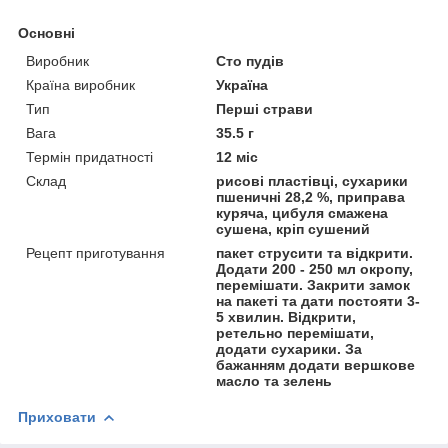
Основні
Виробник
Сто пудів
Країна виробник
Україна
Тип
Перші страви
Вага
35.5 г
Термін придатності
12 міс
Склад
рисові пластівці, сухарики
пшеничні 28,2 %, приправа
куряча, цибуля смажена
сушена, кріп сушений
Рецепт приготування
пакет струсити та відкрити.
Додати 200 - 250 мл окропу,
перемішати. Закрити замок
на пакеті та дати постояти 3-
5 хвилин. Відкрити,
ретельно перемішати,
додати сухарики. За
бажанням додати вершкове
масло та зелень
Приховати