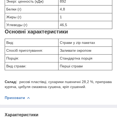
Энерг. ценность (кДж)
892
Белки (г)
4,8
Жиры (г)
1
Углеводы (г)
46,5
Основні характеристики
Вид:
Страви у zip пакетах
Спосіб приготування:
Заливати окропом
Порція:
Стандартна порція
Вид страви:
Перші страви
Склад:
рисові пластівці, сухарики пшеничні 28,2 %, приправа
куряча, цибуля смажена сушена, кріп сушений.
Приховати
Характеристики