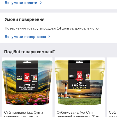
Всі умови оплати
Умови повернення
Повернення товару впродовж 14 днів за домовленістю
Всі умови повернення
Подібні товари компанії
Сублімована їжа Суп з
Сублімована їжа Суп
Субл
морепродуктами та
гречаний з овочами "Сто
соче