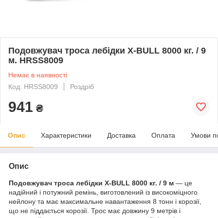
Подовжувач троса лебідки X-BULL 8000 кг. / 9
м. HRSS8009
Немає в наявності
Код: HRSS8009
Роздріб
941
₴
Опис
Характеристики
Доставка
Оплата
Умови п
Опис
Подовжувач троса лебідки X-BULL 8000 кг. / 9 м
— це
надійний і потужний ремінь, виготовлений із високоміцного
нейлону та має максимальне навантаження 8 тонн і корозії,
що не піддається корозії. Трос має довжину 9 метрів і