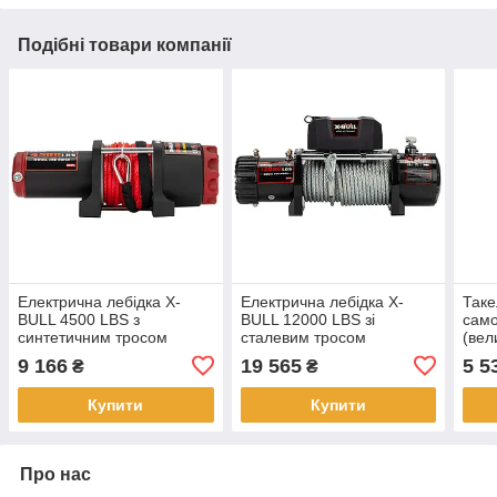
Подібні товари компанії
Електрична лебідка X-
Електрична лебідка X-
Таке
BULL 4500 LBS з
BULL 12000 LBS зі
сам
синтетичним тросом
сталевим тросом
(вел
(HRW4500HB)
(HRW12000A)
9 166
19 565
5 5
₴
₴
Купити
Купити
Про нас