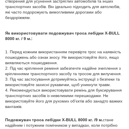
створений для усунення застряглих автомобілів та інших
транспортних засобів. Він ідеально підходить для автолюбів,
які часто подорожують вимогливими дорогами або
бездоріжжям.
Як використовувати подовжувач троса лебідки X-BULL
8000 кг. / 9 м.:
1. Перед кожним використанням перевірте трос на наявність
пошкоджень або ознак зносу. Не використовуйте його, якщо
виявляються пошкодження.
2. Під час кріплення ременя забезпечте надійне зчеплення з
кріпленнями транспортного засобу та тросом для вилучення.
3. Під час застосування дотримуйтесь інструкції з безпеки та
використовуйте захисні рукавички, щоб уникнути травм.
4. Рекомендується використовувати ремінь для буксирування
транспортних засобів із невеликими перешкодами. Не
використовуйте його для рухомих об'єктів або занадто важких
вантажів.
Подовжувач троса лебідки X-BULL 8000 кг. /9 м.
стане
надійним і потужним помічником у випадках, коли потрібно