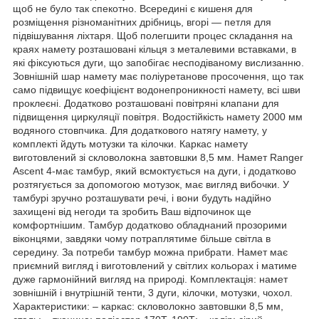
щоб не було так спекотно. Всередині є кишеня для
розміщення різноманітних дрібниць, вгорі — петля для
підвішування ліхтаря. Щоб полегшити процес складання на
краях намету розташовані кільця з металевими вставками, в
які фіксуються дуги, що запобігає несподіваному вислизанню.
Зовнішній шар намету має поліуретанове просочення, що так
само підвищує коефіцієнт водонепроникності намету, всі шви
проклеєні. Додатково розташовані повітряні клапани для
підвищення циркуляції повітря. Водостійкість намету 2000 мм
водяного стовпчика. Для додаткового натягу намету, у
комплекті йдуть мотузки та кілочки. Каркас намету
виготовлений зі скловолокна завтовшки 8,5 мм. Намет Ranger
Ascent 4-має тамбур, який всмоктується на дуги, і додатково
розтягується за допомогою мотузок, має вигляд вибочки. У
тамбурі зручно розташувати речі, і вони будуть надійно
захищені від негоди та зробить Ваш відпочинок ще
комфортнішим. Тамбур додатково обладнаний прозорими
віконцями, завдяки чому потраплятиме більше світла в
середину. За потреби тамбур можна прибрати. Намет має
приємний вигляд і виготовлений у світлих кольорах і матиме
дуже гармонійний вигляд на природі. Комплектація: намет
зовнішній і внутрішній тенти, 3 дуги, кілочки, мотузки, чохол.
Характеристики: – каркас: скловолокно завтовшки 8,5 мм,