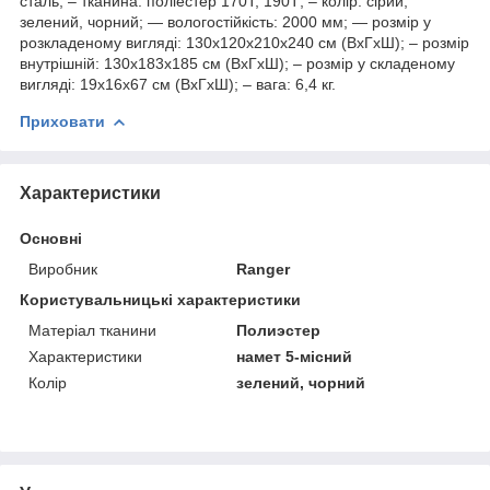
сталь; – тканина: поліестер 170Т, 190Т; – колір: сірий,
зелений, чорний; — вологостійкість: 2000 мм; — розмір у
розкладеному вигляді: 130х120х210х240 см (ВхГхШ); – розмір
внутрішній: 130х183х185 см (ВхГхШ); – розмір у складеному
вигляді: 19х16х67 см (ВхГхШ); – вага: 6,4 кг.
Приховати
Характеристики
Основні
Виробник
Ranger
Користувальницькі характеристики
Матеріал тканини
Полиэстер
Характеристики
намет 5-місний
Колір
зелений, чорний