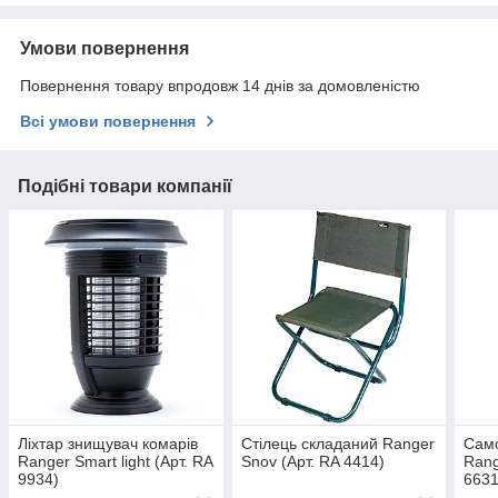
Умови повернення
Повернення товару впродовж 14 днів за домовленістю
Всі умови повернення
Подібні товари компанії
Ліхтар знищувач комарів
Стілець складаний Ranger
Само
Ranger Smart light (Арт. RA
Snov (Арт. RA 4414)
Rang
9934)
6631