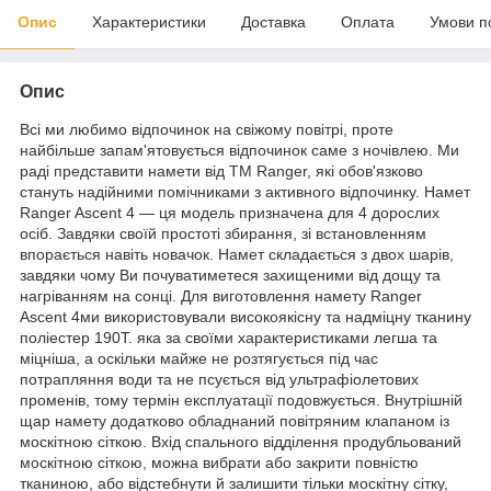
Опис
Характеристики
Доставка
Оплата
Умови п
Опис
Всі ми любимо відпочинок на свіжому повітрі, проте
найбільше запам'ятовується відпочинок саме з ночівлею. Ми
раді представити намети від ТМ Ranger, які обов'язково
стануть надійними помічниками з активного відпочинку. Намет
Ranger Ascent 4 — ця модель призначена для 4 дорослих
осіб. Завдяки своїй простоті збирання, зі встановленням
впорається навіть новачок. Намет складається з двох шарів,
завдяки чому Ви почуватиметеся захищеними від дощу та
нагріванням на сонці. Для виготовлення намету Ranger
Ascent 4ми використовували високоякісну та надміцну тканину
поліестер 190Т. яка за своїми характеристиками легша та
міцніша, а оскільки майже не розтягується під час
потрапляння води та не псується від ультрафіолетових
променів, тому термін експлуатації подовжується. Внутрішній
щар намету додатково обладнаний повітряним клапаном із
москітною сіткою. Вхід спального відділення продубльований
москітною сіткою, можна вибрати або закрити повністю
тканиною, або відстебнути й залишити тільки москітну сітку,