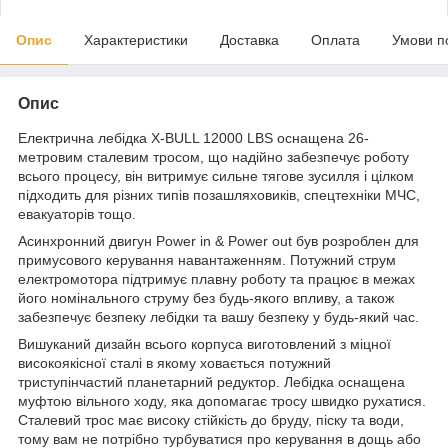
Опис
Характеристики
Доставка
Оплата
Умови п
Опис
Електрична лебідка X-BULL 12000 LBS оснащена 26-
метровим сталевим тросом, що надійно забезпечує роботу
всього процесу, він витримує сильне тягове зусилля і цілком
підходить для різних типів позашляховиків, спецтехніки МЧС,
евакуаторів тощо.
Асинхронний двигун Power in & Power out був розроблен для
примусового керування навантаженням. Потужний струм
електромотора підтримує плавну роботу та працює в межах
його номінального струму без будь-якого впливу, а також
забезпечує безпеку лебідки та вашу безпеку у будь-який час.
Вишуканий дизайн всього корпуса виготовлений з міцної
високоякісної сталі в якому ховається потужний
триступінчастий планетарний редуктор. Лебідка оснащена
муфтою вільного ходу, яка допомагає тросу швидко рухатися.
Сталевий трос має високу стійкість до бруду, піску та води,
тому вам не потрібно турбуватися про керування в дощь або