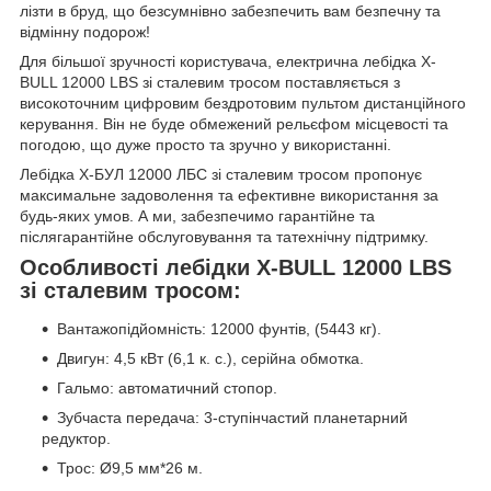
лізти в бруд, що безсумнівно забезпечить вам безпечну та
відмінну подорож!
Для більшої зручності користувача, електрична лебідка X-
BULL 12000 LBS зі сталевим тросом поставляється з
високоточним цифровим бездротовим пультом дистанційного
керування. Він не буде обмежений рельєфом місцевості та
погодою, що дуже просто та зручно у використанні.
Лебідка Х-БУЛ 12000 ЛБС зі сталевим тросом пропонує
максимальне задоволення та ефективне використання за
будь-яких умов. А ми, забезпечимо гарантійне та
післягарантійне обслуговування та татехнічну підтримку.
Особливості лебідки X-BULL 12000 LBS
зі сталевим тросом:
Вантажопідйомність: 12000 фунтів, (5443 кг).
Двигун: 4,5 кВт (6,1 к. с.), серійна обмотка.
Гальмо: автоматичний стопор.
Зубчаста передача: 3-ступінчастий планетарний
редуктор.
Трос: Ø9,5 мм*26 м.