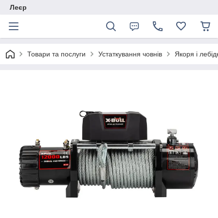
Леєр
Товари та послуги
Устаткування човнів
Якоря і лебід