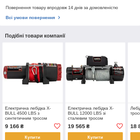
Повернення товару впродовж 14 днів за домовленістю
Всі умови повернення
Подібні товари компанії
Електрична лебідка X-
Електрична лебідка X-
Лебі
BULL 4500 LBS з
BULL 12000 LBS зі
трос
синтетичним тросом
сталевим тросом
(HRW4500HB)
(HRW12000A)
9 166
19 565
18 
₴
₴
Купити
Купити