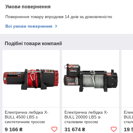
Умови повернення
Повернення товару впродовж 14 днів за домовленістю
Всі умови повернення
Подібні товари компанії
Електрична лебідка X-
Електрична лебідка X-
Елек
BULL 4500 LBS з
BULL 20000 LBS зі
BULL
синтетичним тросом
сталевим тросом
стал
(HRW4500HB)
(HR
9 166
31 674
19 
₴
₴