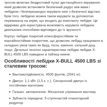
тросом включає бездротовий пульт дистанційного керування,
який дозволяє встановити безпечний радіус між вами і
лебідкою і безперешкодно керувати нею з безпечної відстані.
Крім того, лебідкою можна також керувати за допомогою
перемикача на кермі, що входить до комплекту лебідки. Це
відкриває для користувача можливість керувати лебідкою
декількома способами відповідно до їх зручності.
Корпус лебідки покритий атмосферостійким та
корозійностійким покриттям, що дозволяє лебідці працювати в
складних умов таких як бруд, пісок, каміння, сильний дощ
тощо. Детальні технічні характеристики лебідки лебідки X-
BULL 4500 LBS наведено в таблиці нижче.
Особливості лебідки X-BULL 4500 LBS зі
сталевим тросом:
Вантажопідйомність: 4500 фунтів, (2041 кг).
Двигун: 1,1 кВт. (1,5 к. с.), Синхронний двигун із
постійними магнітами
Гальмо: автоматичне. Механічне утримання вантажу
Зубчаста передача: 3-ступінчастий планетарний
редуктор