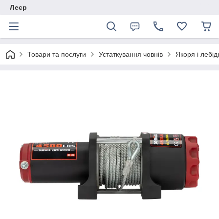
Леєр
Товари та послуги
Устаткування човнів
Якоря і лебід