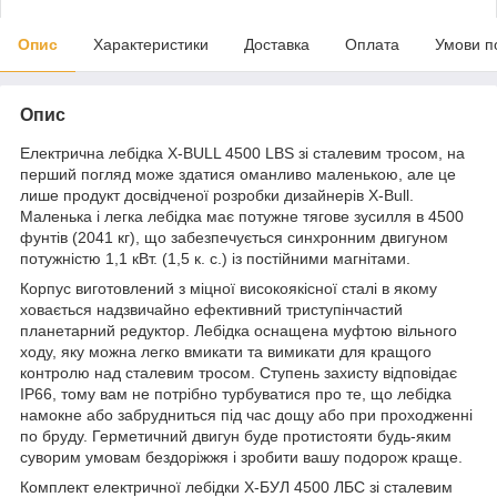
Опис
Характеристики
Доставка
Оплата
Умови п
Опис
Електрична лебідка X-BULL 4500 LBS зі сталевим тросом, на
перший погляд може здатися оманливо маленькою, але це
лише продукт досвідченої розробки дизайнерів X-Bull.
Маленька і легка лебідка має потужне тягове зусилля в 4500
фунтів (2041 кг), що забезпечується синхронним двигуном
потужністю 1,1 кВт. (1,5 к. с.) із постійними магнітами.
Корпус виготовлений з міцної високоякісної сталі в якому
ховається надзвичайно ефективний триступінчастий
планетарний редуктор. Лебідка оснащена муфтою вільного
ходу, яку можна легко вмикати та вимикати для кращого
контролю над сталевим тросом. Ступень захисту відповідає
IP66, тому вам не потрібно турбуватися про те, що лебідка
намокне або забрудниться під час дощу або при проходженні
по бруду. Герметичний двигун буде протистояти будь-яким
суворим умовам бездоріжжя і зробити вашу подорож краще.
Комплект електричної лебідки Х-БУЛ 4500 ЛБС зі сталевим