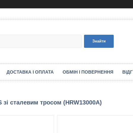
Знайти
ДОСТАВКА І ОПЛАТА
ОБМІН І ПОВЕРНЕННЯ
ВІД
S зі сталевим тросом (HRW13000A)