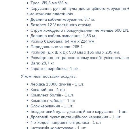
Трос: Ø9,5 мм*26 м.
Керування: ручний пульт дистанційного керування 
з монтажною пластиною.
Довжина кабеля керування: 3,7 м.
Батарея:12 V постійного струму.
Струм холодного прокручування: не менше 600 EN
Довжина кабель живлення: 1,83 м.
Розмір барабана: 64 мм x 224 мм.
Передавальне число: 265:1.
Розміри (Д х Ш х В): 530 мм х 165 мм х 235 мм.
Розміщення на транспортному засобі: універсальне
Вага: 28,7 кг.
Гарантія виробника: 1 рік.
У комплект поставки входить:
Лебідка 13000 фунтів - 1 шт.
Кований гак - 1 шт.
Комплект болтів - 1 шт.
Комплект кабелів - 1 шт.
Блок керування - 1 шт.
Бездротовий пульт дистанційного керування - 1 шт.
Дротовий пульт дистанційного керування - 1 шт.
4-х ходові направляючі ролики - 1 шт.
Інструкція користувача - 1 шт.