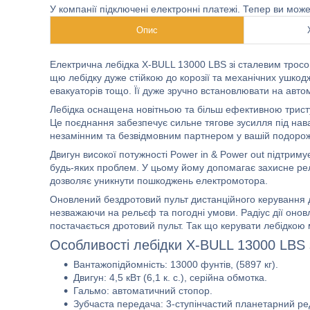
У компанії підключені електронні платежі. Тепер ви мож
Опис
Електрична лебідка X-BULL 13000 LBS зі сталевим тросо
щю лебідку дуже стійкою до корозії та механічних ушкодж
евакуаторів тощо. Її дуже зручно встановлювати на авто
Лебідка оснащена новітньою та більш ефективною трис
Це поєднання забезпечує сильне тягове зусилля під нав
незамінним та безвідмовним партнером у вашій подорож
Двигун високої потужності Power in & Power out підтрим
будь-яких проблем. У цьому йому допомагає захисне реле
дозволяє уникнути пошкоджень електромотора.
Оновлений бездротовий пульт дистанційного керування д
незважаючи на рельєф та погодні умови. Радіус дії оновл
постачається дротовий пульт. Так що керувати лебідкою 
Особливості лебідки X-BULL 13000 LBS 
Вантажопідйомність: 13000 фунтів, (5897 кг).
Двигун: 4,5 кВт (6,1 к. с.), серійна обмотка.
Гальмо: автоматичний стопор.
Зубчаста передача: 3-ступінчастий планетарний ре