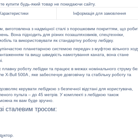
ете купити будь-який товар не покидаючи сайту.
Характеристики
Інформація для замовлення
м, виготовлена з надміцної сталі з порошковим покриттям, що роби
ень. Вона підходить для різних позашляховиків, спецтехніки,
мобіль та використовувати як стандартну робочу лебідку.
тупінчастою планетарною системою передач з муфтою вільного ход
антаженням та вищу швидкість намотування каната, вона стане
і.
ує плавну роботу лебідки та працює в межах номінального струму бе
 X-Bull 500A , яке забеспечуе довговічну та стабільну роботу та
озволяє керувати лебідкою з безпечної відстані для користувача,
еного пульта – до 45 метрів. У комплекті з лебідкою також
можна як вам буде зручно.
зі сталевим тросом:
дуктор.