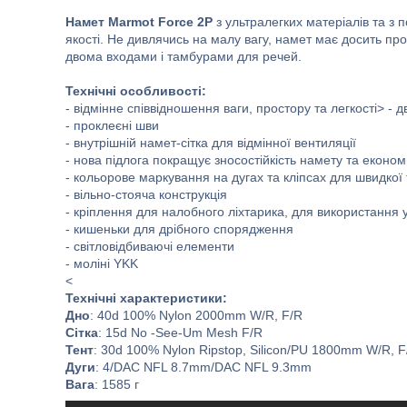
Намет Marmot Force 2P
з ультралегких матеріалів та з 
якості. Не дивлячись на малу вагу, намет має досить про
двома входами і тамбурами для речей.
Технічні особливості:
- відмінне співвідношення ваги, простору та легкості> - 
- проклеєні шви
- внутрішній намет-сітка для відмінної вентиляції
- нова підлога покращує зносостійкість намету та еконо
- кольорове маркування на дугах та кліпсах для швидкої 
- вільно-стояча конструкція
- кріплення для налобного ліхтарика, для використання 
- кишеньки для дрібного спорядження
- світловідбиваючі елементи
- моліні YKK
<
Технічні характеристики:
Дно
: 40d 100% Nylon 2000mm W/R, F/R
Сітка
: 15d No -See-Um Mesh F/R
Тент
: 30d 100% Nylon Ripstop, Silicon/PU 1800mm W/R, F
Дуги
: 4/DAC NFL 8.7mm/DAC NFL 9.3mm
Вага
: 1585 г