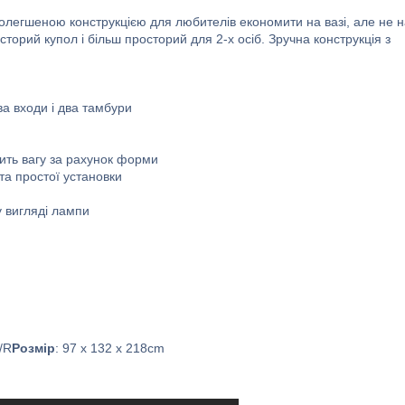
полегшеною конструкцією для любителів економити на вазі, але не 
сторий купол і більш просторий для 2-х осіб. Зручна конструкція з
два входи і два тамбури
мить вагу за рахунок форми
та простої установки
у вигляді лампи
/R
Розмір
: 97 x 132 x 218cm