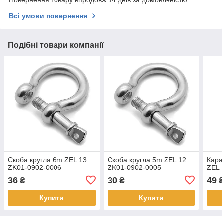
Повернення товару впродовж 14 днів за домовленістю
Всі умови повернення
Подібні товари компанії
Скоба кругла 6m ZEL 13
Скоба кругла 5m ZEL 12
Кара
ZK01-0902-0006
ZK01-0902-0005
ZEL 
36
30
49
₴
₴
Купити
Купити