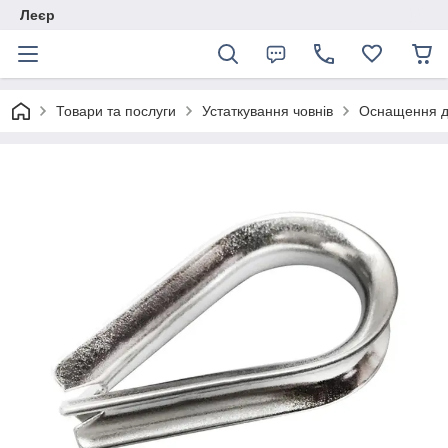
Леєр
Товари та послуги
Устаткування човнів
Оснащення дл