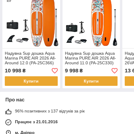
Надувна Sup дошка Aqua
Надувна Sup дошка Aqua
Наду
Marina PURE AIR 2026 All-
Marina PURE AIR 2026 All-
Aqua
Around 12.0 (PA-25C366)
Around 11.0 (PA-25C330)
26V
10 998
9 998
13 
₴
₴
Купити
Купити
Про нас
96% позитивних з 137 відгуків за рік
Працює з 21.01.2016
м. Дніпро