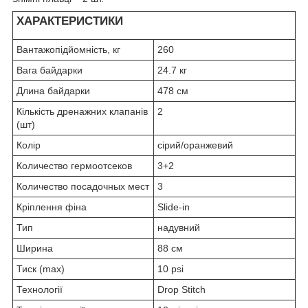
ХАРАКТЕРИСТИКИ
Вантажопідйомність, кг
260
Вага байдарки
24.7 кг
Длина байдарки
478 см
Кількість дренажних клапанів
2
(шт)
Колір
сірий/оранжевий
Количество гермоотсеков
3+2
Количество посадочных мест
3
Кріплення фіна
Slide-in
Тип
надувний
Ширина
88 см
Тиск (max)
10 psi
Технології
Drop Stitch