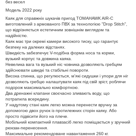
без весел
Модель 2022 року
Каяк для справжніх шукачів пригод TOMAHAWK AIR-С
виготовлений з армованого ПВХ за технологією "Drop Stitch",
що відрізняється естетичним зовнішнім виглядом та
надійністю.
Каяк має три окремі камери високого тиску, що гарантує
безпеку на далеких відстанях.
Швидкість забезпечує V-подібна форма носа та корми,
вузький корпус та довжина каяка.
Невелика вага та вузький ніс човника дозволяють гребцям
здійснювати швидкі та стабільні повороти.
Висока спинка, що регулюється, м'які сидушки і упори для ніг
дозволяють гребцю налаштувати каяк під свій зріст, роблячи
подорож максимально комфортною.
Два дренажні клапани своєчасно зливають воду, що
потрапила всередину.
У надутому стані каяк легко можна перенести вручну за
допомогою двох ручок із протилежних сторін каяку. Або
просто підвісити його на плече.
Мобільний компактний плавзасіб легко поміщається у зручний
рюкзак-перенесення.
Максимальне рекомендоване навантаження 260 кг.