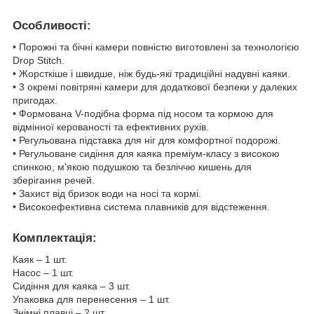
Особливості:
• Порожні та бічні камери повністю виготовлені за технологією
Drop Stitch.
• Жорсткіше і швидше, ніж будь-які традиційні надувні каяки.
• 3 окремі повітряні камери для додаткової безпеки у далеких
пригодах.
• Формована V-подібна форма під носом та кормою для
відмінної керованості та ефективних рухів.
• Регульована підставка для ніг для комфортної подорожі.
• Регульоване сидіння для каяка преміум-класу з високою
спинкою, м'якою подушкою та безліччю кишень для
зберігання речей.
• Захист від бризок води на носі та кормі.
• Високоефективна система плавників для відстеження.
Комплектація:
Каяк – 1 шт.
Насос – 1 шт.
Сидіння для каяка – 3 шт.
Упаковка для перенесення – 1 шт.
Знімні плавці – 2 шт.