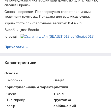
Рекомендується як:Перший шар грунтовки для алюмінію,
сплавів і бронзи.
Основні переваги: Перевершує за характеристиками
травильну грунтовку. Придатна для всіх місць судна.
Укривистість при фарбуванні валиком: 8.4 м2/л
Виробництво: Японія
Іструкція:
Seajet 017
Приховати
Характеристики
Основні
Виробник
Seajet
Користувальницькі характеристики
Обсяг
1.75 л
Тип виробу
грунтовка
Колір
срібно-сірий