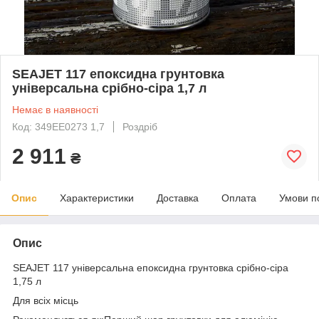
SEAJET 117 епоксидна грунтовка
універсальна срібно-сіра 1,7 л
Немає в наявності
Код: 349EE0273 1,7
Роздріб
2 911
₴
Опис
Характеристики
Доставка
Оплата
Умови п
Опис
SEAJET 117 універсальна епоксидна грунтовка срібно-сіра
1,75 л
Для всіх місць