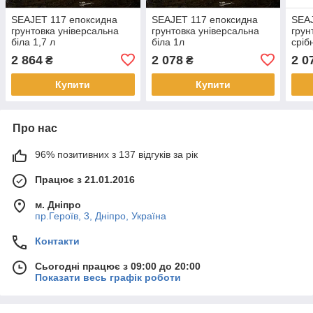
SEAJET 117 епоксидна
SEAJET 117 епоксидна
SEAJ
грунтовка універсальна
грунтовка універсальна
грун
біла 1,7 л
біла 1л
сріб
2 864
2 078
2 0
₴
₴
Купити
Купити
Про нас
96% позитивних з 137 відгуків за рік
Працює з 21.01.2016
м. Дніпро
пр.Героїв, 3, Дніпро, Україна
Контакти
Сьогодні працює з 09:00 до 20:00
Показати весь графік роботи