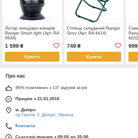
Ліхтар знищувач комарів
Стілець складаний Ranger
Само
Ranger Smart light (Арт. RA
Snov (Арт. RA 4414)
Rang
9934)
6631
1 599
749
999
₴
₴
Купити
Купити
Про нас
96% позитивних з 137 відгуків за рік
Працює з 21.01.2016
м. Дніпро
пр.Героїв, 3, Дніпро, Україна
Контакти
Сьогодні працює з 09:00 до 20:00