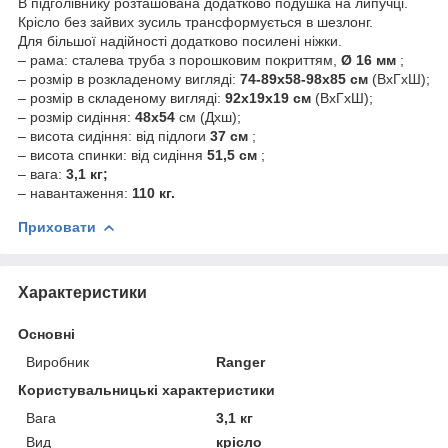
В підголівнику розташована додатково подушка на липучці.
Крісло без зайвих зусиль трансформується в шезлонг.
Для більшої надійності додатково посилені ніжки.
– рама: сталева труба з порошковим покриттям,
Ø 16 мм
;
– розмір в розкладеному вигляді:
74-89х58-98х85 см
(ВхГхШ);
– розмір в складеному вигляді:
92х19х19 см
(ВхГхШ);
– розмір сидіння:
48х54
см (Дхш);
– висота сидіння: від підлоги
37 см
;
– висота спинки: від сидіння
51,5 см
;
– вага:
3,1 кг;
– навантаження:
110 кг.
Приховати
Характеристики
Основні
Виробник
Ranger
Користувальницькі характеристики
Вага
3,1 кг
Вид
крісло