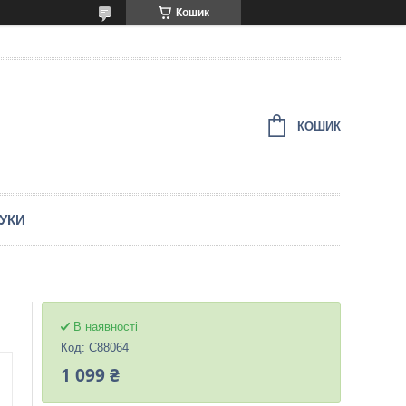
Кошик
КОШИК
ГУКИ
В наявності
Код:
C88064
1 099 ₴