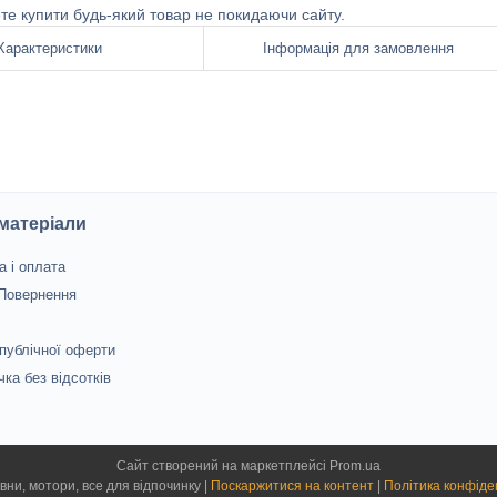
ете купити будь-який товар не покидаючи сайту.
Характеристики
Інформація для замовлення
 матеріали
а і оплата
 Повернення
 публічної оферти
чка без відсотків
Сайт створений на маркетплейсі
Prom.ua
Лєєр - човни, мотори, все для відпочинку |
Поскаржитися на контент
|
Політика конфіде