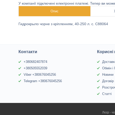
У компанії підключені електронні платежі. Тепер ви мож
Опис
Гидрокрыло чорне з кріпленням, 40-250 л. с. C88064
Контакти
Корисні
+380682407874
Доставк
+380505552039
Обмін і
Viber +380676045256
Новини
Telegram +380676045256
Договір
Розстро
Статті