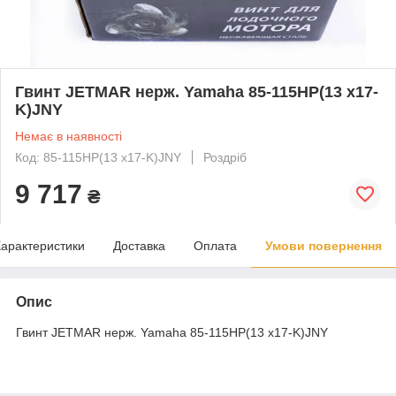
Гвинт JETMAR нерж. Yamaha 85-115HP(13 x17-
K)JNY
Немає в наявності
Код: 85-115HP(13 x17-K)JNY
Роздріб
9 717
₴
арактеристики
Доставка
Оплата
Умови повернення
Опис
Гвинт JETMAR нерж. Yamaha 85-115HP(13 x17-K)JNY