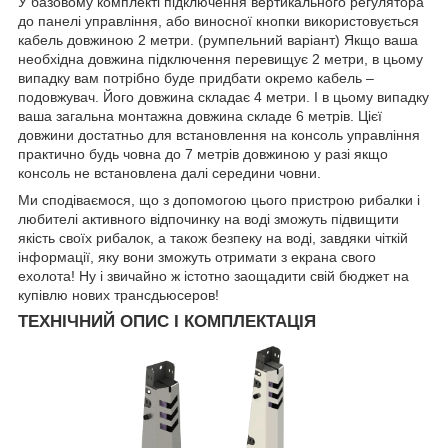
У базовому комплекті підключення вертикального регулятора
до панелі управління, або виносної кнопки використовується
кабель довжиною 2 метри. (румпельний варіант) Якщо ваша
необхідна довжина підключення перевищує 2 метри, в цьому
випадку вам потрібно буде придбати окремо кабель –
подовжувач. Його довжина складає 4 метри. І в цьому випадку
ваша загальна монтажна довжина складе 6 метрів. Цієї
довжини достатньо для встановлення на консоль управління
практично будь човна до 7 метрів довжиною у разі якщо
консоль не встановлена далі середини човни.
Ми сподіваємося, що з допомогою цього пристрою рибалки і
любителі активного відпочинку на воді зможуть підвищити
якість своїх рибалок, а також безпеку на воді, завдяки чіткій
інформації, яку вони зможуть отримати з екрана свого
ехолота! Ну і звичайно ж істотно заощадити свій бюджет на
купівлю нових трансдьюсеров!
ТЕХНІЧНИЙ ОПИС І КОМПЛЕКТАЦІЯ