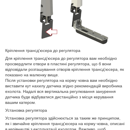
Кріплення трансд'юсера до регулятора
Для кріплення трансд'юсера до регулятора вам необхідно
просвердлити отвори в пластині регулятора, що б вони
відповідали розташування отворів кріплення трансд'юсера, як
показано на малюнку вище.
Після установки регулятора на корму човна вам необхідно
виставити кут нахилу датчика згідно рекомендацій виробника
ехолота. Надалі вся вертикальна регулювання занурення
датчика буде відбуватися дистанційно з місця керування
вашим катером.
Установка регулятора
Установка регулятора здійснюється за таким же принципом,
як і звичайне кріплення трансд'юсера на корму човна, описані
в керівництві з експлуатації ехолотом. Важливо, щоб