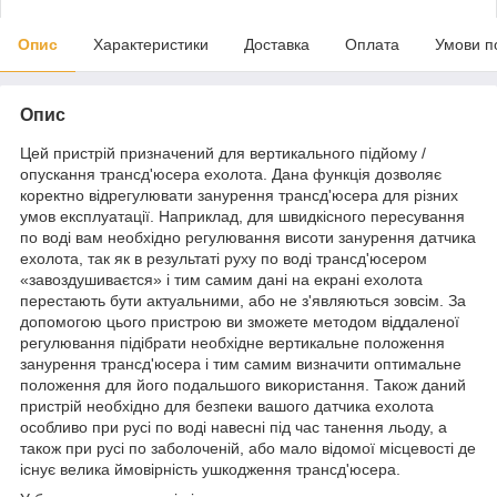
Опис
Характеристики
Доставка
Оплата
Умови п
Опис
Цей пристрій призначений для вертикального підйому /
опускання трансд'юсера ехолота. Дана функція дозволяє
коректно відрегулювати занурення трансд'юсера для різних
умов експлуатації. Наприклад, для швидкісного пересування
по воді вам необхідно регулювання висоти занурення датчика
ехолота, так як в результаті руху по воді трансд'юсером
«завоздушиваєтся» і тим самим дані на екрані ехолота
перестають бути актуальними, або не з'являються зовсім. За
допомогою цього пристрою ви зможете методом віддаленої
регулювання підібрати необхідне вертикальне положення
занурення трансд'юсера і тим самим визначити оптимальне
положення для його подальшого використання. Також даний
пристрій необхідно для безпеки вашого датчика ехолота
особливо при русі по воді навесні під час танення льоду, а
також при русі по заболоченій, або мало відомої місцевості де
існує велика ймовірність ушкодження трансд'юсера.