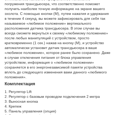
погружения трансдьюсера, что соответственно поможет
получить наиболее точную информацию на экране вашего
эхолота. С помощью кнопки (M), путем нажатия и удержания
в течение 4 секунд, вы можете зафиксировать для себя так
называемое «любимое положение» вертикального
расположения датчика трансдьюсера. В этом случае вы
всегда сможете вернуться к своему «любимому положению»
после любых манипуляций с устройством, просто
кратковременно (1 сек.) нажав на кнопку (М), и устройство
автоматически установит датчик трансдьюсера в ваше
«любимое положение», которое ранее было сохранено. Даже
в случае отключения питания от блока управления
устройством, информация о «любимом положении»
сохраняется в его энергонезависимой памяти устройства
вплоть до следующего изменения вами данного «любимого
положения».
Комплектация
1. Регулятор Lift
2. Регулятор с базовым проводом подключения 2 метра
3. Выносная кнопка
4. Крепеж
5. Панель управления (опция)