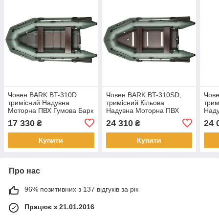
Човен BARK BT-310D
Човен BARK BT-310SD,
Чове
тримісний Надувна
тримісний Кільова
трим
Моторна ПВХ Гумова Барк
Надувна Моторна ПВХ
Над
БТ-310Д Рейковий
Барк БТ-310СД, Жорстке
Гумо
17 330
24 310
24 
₴
₴
килимок Пересувні
дно, Пересувні сидіння
Жорс
сидіння
Купити
Купити
Про нас
96% позитивних з 137 відгуків за рік
Працює з 21.01.2016