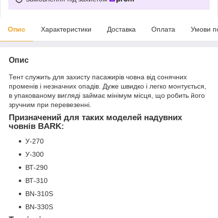
Опис
Характеристики
Доставка
Оплата
Умови п
Опис
Тент служить для захисту пасажирів човна від сонячних
променів і незначних опадів. Дуже швидко і легко монтується,
в упакованому вигляді займає мінімум місця, що робить його
зручним при перевезенні.
Призначений для таких моделей надувних
човнів BARK:
У-270
У-300
ВТ-290
ВТ-310
ВN-310S
ВN-330S