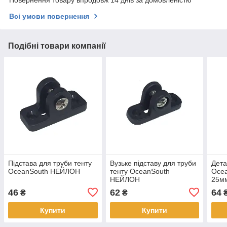
Повернення товару впродовж 14 днів за домовленістю
Всі умови повернення
Подібні товари компанії
Підстава для труби тенту
Вузьке підставу для труби
Дета
OceanSouth НЕЙЛОН
тенту OceanSouth
Oce
НЕЙЛОН
25м
46
62
64
₴
₴
Купити
Купити