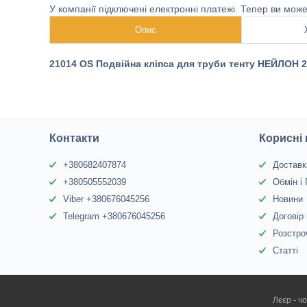
У компанії підключені електронні платежі. Тепер ви мож
Опис
21014 OS Подвійна кліпса для труби тенту НЕЙЛОН
Контакти
Корисні
+380682407874
Доставк
+380505552039
Обмін і
Viber +380676045256
Новини
Telegram +380676045256
Договір
Розстро
Статті