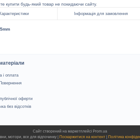
ете купити будь-який товар не покидаючи сайту.
Характеристики
Інформація для замовлення
 25mm
 матеріали
а і оплата
 Повернення
 публічної оферти
чка без відсотків
Сайт створений на маркетплейсі
Prom.ua
Лєєр - човни, мотори, все для відпочинку |
Поскаржитися на контент
|
Політика конфіде