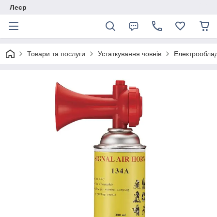
Леєр
Товари та послуги
Устаткування човнів
Електрообла