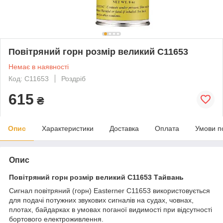
Повітряний горн розмір великий C11653
Немає в наявності
Код: C11653
Роздріб
615
₴
Опис
Характеристики
Доставка
Оплата
Умови п
Опис
Повітряний горн розмір великий C11653 Тайвань
Сигнал повітряний (горн) Easterner C11653 використовується
для подачі потужних звукових сигналів на судах, човнах,
плотах, байдарках в умовах поганої видимості при відсутності
бортового електроживлення.