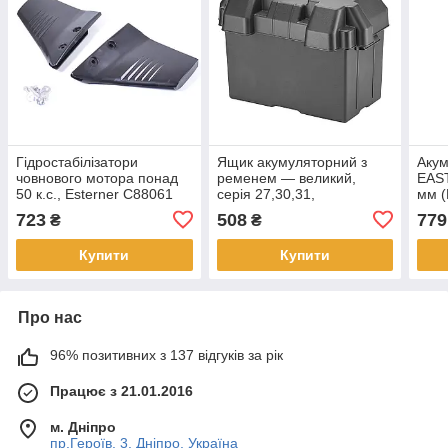
Гідростабілізатори
Ящик акумуляторний з
Аку
човнового мотора понад
ременем — великий,
EAS
50 к.с., Esterner C88061
серія 27,30,31,
мм (
327х178х229 мм (д/ш/в)
723
508
779
₴
₴
C11525
Купити
Купити
Про нас
96% позитивних з 137 відгуків за рік
Працює з 21.01.2016
м. Дніпро
пр.Героїв, 3, Дніпро, Україна