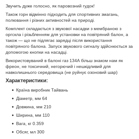
Звучить дуже голосно, як паровозний гудок!
Також горн відмінно підходить для спортивних змагань,
полювання і різних активностей на природі.
Комплект складається з звукової насадки з мембраною з
оргскла і різьбленням для установки на повітряний балон, а
також — що не підлягає зарядці після використання
повітряного балона. Запуск звукового сигналу здійснюється за
допомогою кнопки на насадці.
Використовуваний в балоні газ 134А більш знаком нам як
фреон, не токсичний, негорючий і нешкідливий для
навколишнього середовища (не руйнує озоновий шар)
Характеристики:
Країна виробник Тайвань
Діаметр, мм 64
Довжина, мм 210
Ширина, мм 110
Вага, кг 0.359
Обсяг, мл 300