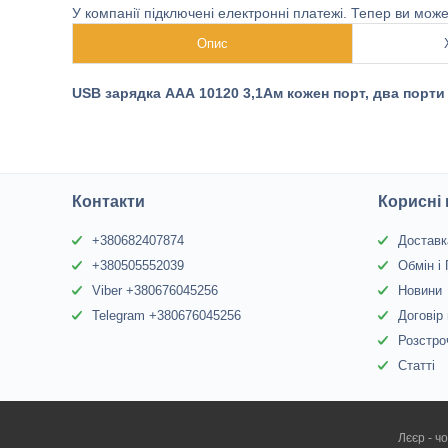
У компанії підключені електронні платежі. Тепер ви мож
Опис
USB зарядка ААА 10120 3,1Ам кожен порт, два порти
Контакти
Корисні
+380682407874
Доставк
+380505552039
Обмін і
Viber +380676045256
Новини
Telegram +380676045256
Договір
Розстро
Статті