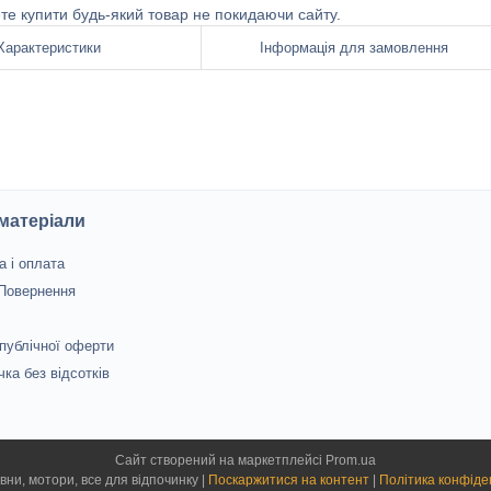
ете купити будь-який товар не покидаючи сайту.
Характеристики
Інформація для замовлення
 матеріали
а і оплата
 Повернення
 публічної оферти
чка без відсотків
Сайт створений на маркетплейсі
Prom.ua
Лєєр - човни, мотори, все для відпочинку |
Поскаржитися на контент
|
Політика конфіде