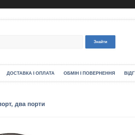
Знайти
ДОСТАВКА І ОПЛАТА
ОБМІН І ПОВЕРНЕННЯ
ВІД
орт, два порти