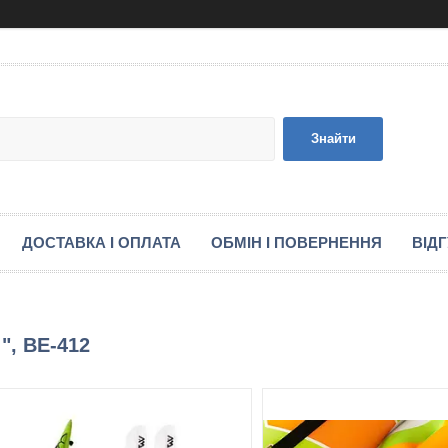
Знайти
ДОСТАВКА І ОПЛАТА
ОБМІН І ПОВЕРНЕННЯ
ВІД
", BE-412