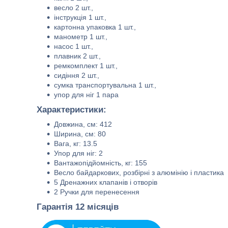
весло 2 шт.,
інструкція 1 шт.,
картонна упаковка 1 шт.,
манометр 1 шт.,
насос 1 шт.,
плавник 2 шт.,
ремкомплект 1 шт.,
сидіння 2 шт.,
сумка транспортувальна 1 шт.,
упор для ніг 1 пара
Характеристики:
Довжина, см: 412
Ширина, см: 80
Вага, кг: 13.5
Упор для ніг: 2
Вантажопідйомність, кг: 155
Весло байдаркових, розбірні з алюмінію і пластика
5 Дренажних клапанів і отворів
2 Ручки для перенесення
Гарантія 12 місяців