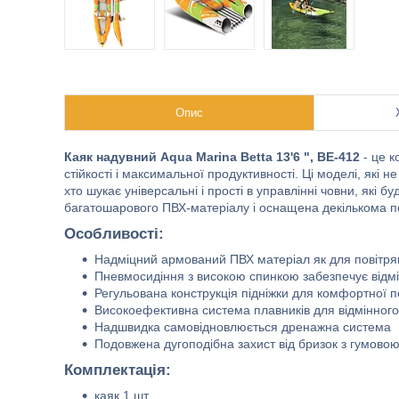
Опис
Каяк надувний Aqua Marina Betta 13'6 ", BE-412
- це 
стійкості і максимальної продуктивності. Ці моделі, які 
хто шукає універсальні і прості в управлінні човни, які бу
багатошарового ПВХ-матеріалу і оснащена декількома по
Особливості:
Надміцний армований ПВХ матеріал як для повітрян
Пневмосидіння з високою спинкою забезпечує відмі
Регульована конструкція підніжки для комфортної 
Високоефективна система плавників для відмінного
Надшвидка самовідновлюється дренажна система
Подовжена дугоподібна захист від бризок з гумово
Комплектація:
каяк 1 шт.,