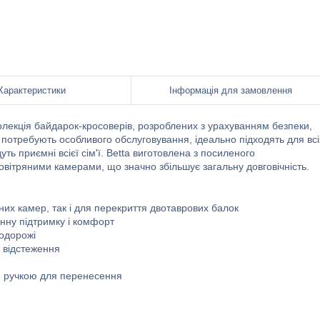
Характеристики
Інформація для замовлення
колекція байдарок-кросоверів, розроблених з урахуванням безпеки,
не потребують особливого обслуговування, ідеально підходять для всі
дуть приємні всієї сім'ї. Betta виготовлена з посиленого
вітряними камерами, що значно збільшує загальну довговічність.
их камер, так і для перекриття двотаврових балок
нну підтримку і комфорт
подорожі
 відстеження
ю ручкою для перенесення