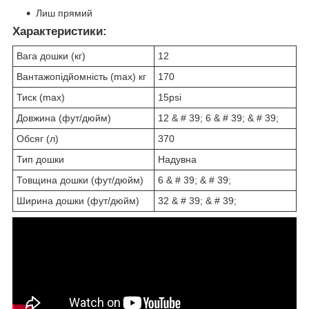
Лиш прямий
Характеристики:
Вага дошки (кг)
12
Вантажопідйомність (max) кг
170
Тиск (max)
15psi
Довжина (фут/дюйм)
12 & # 39; 6 & # 39; & # 39;
Обсяг (л)
370
Тип дошки
Надувна
Товщина дошки (фут/дюйм)
6 & # 39; & # 39;
Ширина дошки (фут/дюйм)
32 & # 39; & # 39;