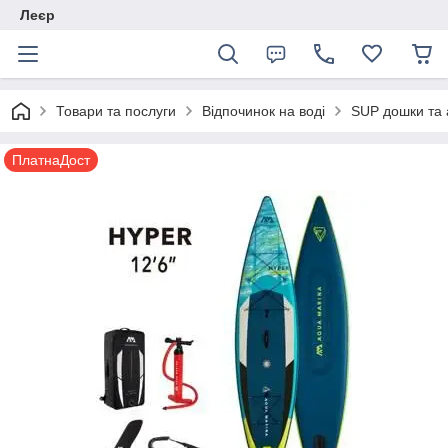
Леєр
Товари та послуги
Відпочинок на воді
SUP дошки та 
ПлатнаДост