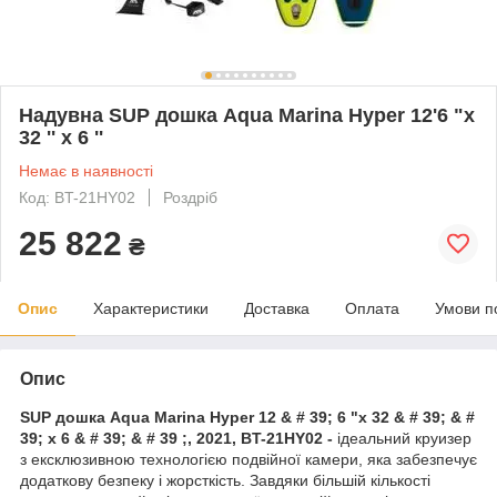
Надувна SUP дошка Aqua Marina Hyper 12'6 "x
32 '' х 6 ''
Немає в наявності
Код: BT-21HY02
Роздріб
25 822
₴
Опис
Характеристики
Доставка
Оплата
Умови п
Опис
SUP дошка Aqua Marina Hyper 12 & # 39; 6 "x 32 & # 39; & #
39; х 6 & # 39; & # 39 ;, 2021, BT-21HY02 -
ідеальний круизер
з ексклюзивною технологією подвійної камери, яка забезпечує
додаткову безпеку і жорсткість. Завдяки більшій кількості