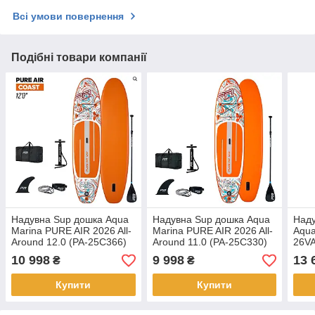
Всі умови повернення
Подібні товари компанії
Надувна Sup дошка Aqua
Надувна Sup дошка Aqua
Наду
Marina PURE AIR 2026 All-
Marina PURE AIR 2026 All-
Aqua
Around 12.0 (PA-25C366)
Around 11.0 (PA-25C330)
26V
10 998
9 998
13 
₴
₴
Купити
Купити