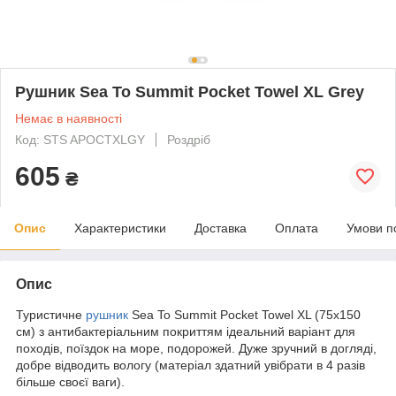
Рушник Sea To Summit Pocket Towel XL Grey
Немає в наявності
Код: STS APOCTXLGY
Роздріб
605
₴
Опис
Характеристики
Доставка
Оплата
Умови п
Опис
Туристичне
рушник
Sea To Summit Pocket Towel XL (75x150
см) з антибактеріальним покриттям ідеальний варіант для
походів, поїздок на море, подорожей. Дуже зручний в догляді,
добре відводить вологу (матеріал здатний увібрати в 4 разів
більше своєї ваги).