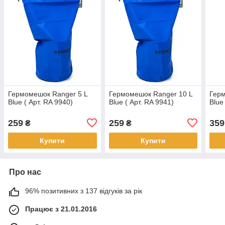
Гермомешок Ranger 5 L
Гермомешок Ranger 10 L
Герм
Blue ( Арт. RA 9940)
Blue ( Арт. RA 9941)
Blue
259
259
359
₴
₴
Купити
Купити
Про нас
96% позитивних з 137 відгуків за рік
Працює з 21.01.2016