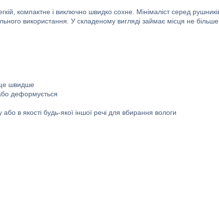
гкій, компактне і виключно швидко сохне. Мінімаліст серед рушникі
сального використання. У складеному вигляді займає місця не більше
 ще швидше
 або деформується
або в якості будь-якої іншої речі для вбирання вологи