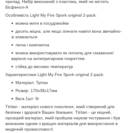
прилад. Набір виконаний з пластика, який не містить
Бісфенол-А
Особливість Light My Fire Spork original 2-pack:
можна мити в посудомойке
досить міцна, але якщо згинати навпіл вона звичайно-
ж зламається
легка і компактна
можна використовувати як лопатку для смаження/
варіння на антипригарним покриттям
стійка до високих температур
Характеристики Light My Fire Spork original 2-pack:
Матеріал: Трітан
Розмір: 170х38х17мм
Вага 1шт: 9г
Ttritan - матеріал нового покоління, який створений для
безпеки і здоров'я Ваших близьких. Ttritan - це міцний,
прозорий матеріал, який пройшов наукові тестування і був
визнаним одним з кращих матеріалів для використання в
медичній промисловості.