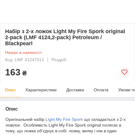
Набір з 2-х ложок Light My Fire Spork original
2-pack (LMF 4124,2-pack) Petroleum /
Blackpearl
Немає в наявності
Код: LMF 41247913
Роздріб
163
₴
Опис
Характеристики
Доставка
Оплата
Умови п
Опис
Оригінальний набір
Light My Fire Spork
що складається з 2-х
ловілок . Особливість Light My Fire Spork original полягає в
тому, що ложка об'єднує в собі: ложку, вилку і ніж в один