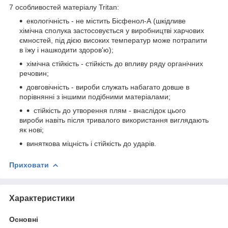
7 особливостей матеріалу Tritan:
екологічність - не містить Бісфенол-А (шкідливе
хімічна сполука застосовується у виробництві харчових
ємностей, під дією високих температур може потрапити
в їжу і нашкодити здоров'ю);
хімічна стійкість - стійкість до впливу ряду органічних
речовин;
довговічність - вироби служать набагато довше в
порівнянні з іншими подібними матеріалами;
стійкість до утворення плям - внаслідок цього
вироби навіть після тривалого використання виглядають
як нові;
виняткова міцність і стійкість до ударів.
Приховати
Характеристики
Основні