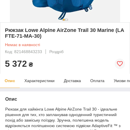
Рюкзак Lowe Alpine AirZone Trail 30 Marine (LA
FTE-71-MA-30)
Немає в наявності
Код: 821468843233
Роздріб
5 372
₴
Опис
Характеристики
Доставка
Оплата
Умови п
Опис
Рюкзак для хайкінга Lowe Alpine AirZone Trail 30 - ідеальне
рішення для тих, хто запланував одноденний туристичний
похід або заміську поїздку. Зручна, полегшена модель
відрізняється поліпшеною системою підвіски AdaptiveFit ™ з