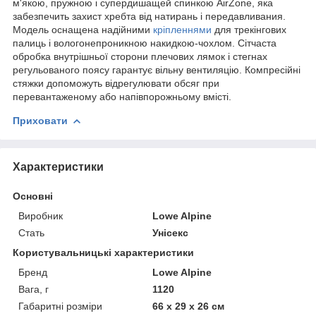
м'якою, пружною і супердишащей спинкою AirZone, яка
забезпечить захист хребта від натирань і передавливания.
Модель оснащена надійними
кріпленнями
для трекінгових
палиць і вологонепроникною накидкою-чохлом. Сітчаста
обробка внутрішньої сторони плечових лямок і стегнах
регульованого поясу гарантує вільну вентиляцію. Компресійні
стяжки допоможуть відрегулювати обсяг при
перевантаженому або напівпорожньому вмісті.
Приховати
Характеристики
Основні
Виробник
Lowe Alpine
Стать
Унісекс
Користувальницькі характеристики
Бренд
Lowe Alpine
Вага, г
1120
Габаритні розміри
66 x 29 x 26 см