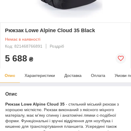
Рюкзак Lowe Alpine Cloud 35 Black
Немає в наявності
Код: 821468766891
Роздріб
5 688
₴
Опис
Характеристики
Доставка
Оплата
Умови п
Опис
Рюкзак Lowe Alpine Cloud 35
- стильний міський рюкзак з
хорошою місткістю. Рюкзак виконаний з якісного міцного
матеріалу, має м'яку спинку і анатомічні лямки c-подібної
форми. Функціональні і зручні відділення для ноутбука і
кишеню для транспортування планшета. Усередині також