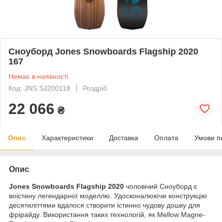
Сноуборд Jones Snowboards Flagship 2020
167
Немає в наявності
Код: JNS SJ200118
Роздріб
22 066
₴
Опис
Характеристики
Доставка
Оплата
Умови п
Опис
Jones Snowboards Flagship 2020
чоловічий Cноуборд є
воістину легендарної моделлю. Удосконалюючи конструкцію
десятиліттями вдалося створити істинно чудову дошку для
фрірайду. Використання таких технологій, як Mellow Magne-