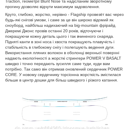
Traction, геометрії Blunt Nose та надісланим зворотному
прогину дозволяє відчути максимум задоволення.
Круто, глибоко, жорстко, нерівно - Flagship провезёт вас через
будь-які снігові умови, і саме за це він широко відомий як
сноуборд, найбільш надихаючий на big-mountain фрірайд.
Джеремі Джонс провів останні 20 років, відточуючи і
покращуючи кожну деталь цього і так вчиненого снаряда.
Підняті канти в зоні носа і хвоста покращують плавучість і
стабільність в глибокому снігу і полегшують ведення дуги.
Використання лляних волокон в оболонці верхньої поверхні
надають екологічності а жорсткі стрингери POWER V BASALT
швидко і точно передають зусилля саме туди, куди вам
потрібно. Так само він отримав оновлений сердечник POWER
CORE. У новому сердечнику торсіонна жорсткість змістилася
більше в центр дошки для більш швидкого і різкого катання.