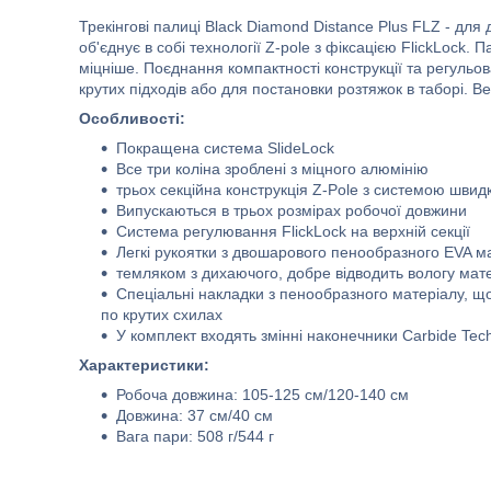
Трекінгові палиці Black Diamond Distance Plus FLZ - для 
об'єднує в собі технології Z-pole з фіксацією FlickLock.
міцніше. Поєднання компактності конструкції та регульо
крутих підходів або для постановки розтяжок в таборі. В
Особливості:
Покращена система SlideLock
Все три коліна зроблені з міцного алюмінію
трьох секційна конструкція Z-Pole з системою швидк
Випускаються в трьох розмірах робочої довжини
Система регулювання FlickLock на верхній секції
Легкі рукоятки з двошарового пенообразного EVA м
темляком з дихаючого, добре відводить вологу мат
Спеціальні накладки з пенообразного матеріалу, щ
по крутих схилах
У комплект входять змінні наконечники Сarbide Tech
Характеристики:
Робоча довжина: 105-125 см/120-140 см
Довжина: 37 см/40 см
Вага пари: 508 г/544 г