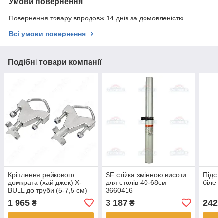
Умови повернення
Повернення товару впродовж 14 днів за домовленістю
Всі умови повернення
Подібні товари компанії
Кріплення рейкового
SF стійка змінною висоти
Підс
домкрата (хай джек) X-
для столів 40-68см
біле
BULL до труби (5-7,5 см)
3660416
1 965
3 187
242
₴
₴