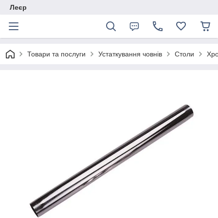
Леєр
Товари та послуги
Устаткування човнів
Столи
Хро