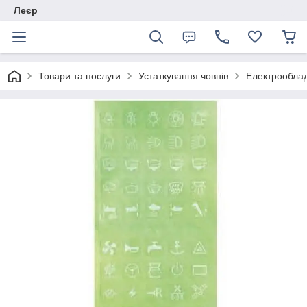
Леєр
Товари та послуги
Устаткування човнів
Електрообла