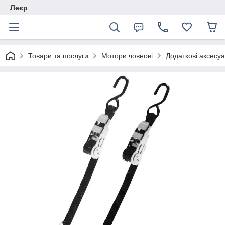
Леєр
Товари та послуги
Мотори човнові
Додаткові аксесуа