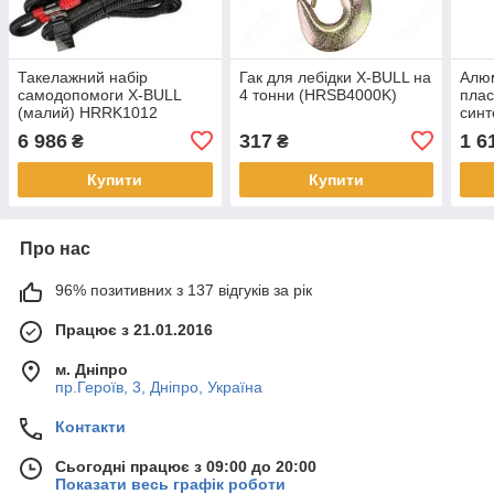
Такелажний набір
Гак для лебідки X-BULL на
Алюм
самодопомоги X-BULL
4 тонни (HRSB4000K)
плас
(малий) HRRK1012
синт
лебі
6 986
317
1 6
₴
₴
Купити
Купити
Про нас
96% позитивних з 137 відгуків за рік
Працює з 21.01.2016
м. Дніпро
пр.Героїв, 3, Дніпро, Україна
Контакти
Сьогодні працює з 09:00 до 20:00
Показати весь графік роботи