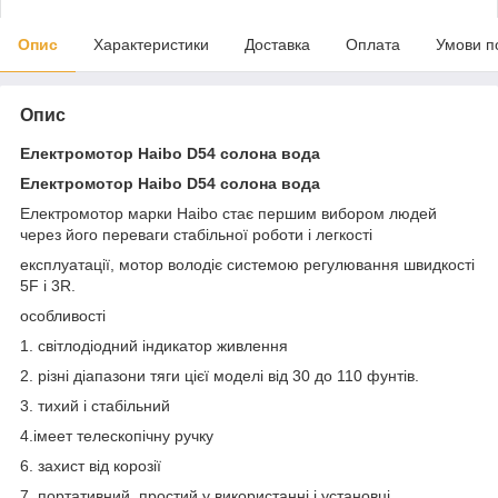
Опис
Характеристики
Доставка
Оплата
Умови п
Опис
Електромотор Haibo D54 солона вода
Електромотор Haibo D54 солона вода
Електромотор марки Haibo стає першим вибором людей
через його переваги стабільної роботи і легкості
експлуатації, мотор володіє системою регулювання швидкості
5F і 3R.
особливості
1. світлодіодний індикатор живлення
2. різні діапазони тяги цієї моделі від 30 до 110 фунтів.
3. тихий і стабільний
4.імеет телескопічну ручку
6. захист від корозії
7. портативний, простий у використанні і установці