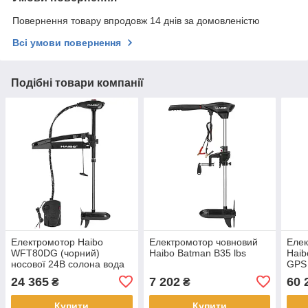
Повернення товару впродовж 14 днів за домовленістю
Всі умови повернення
Подібні товари компанії
Електромотор Haibo
Електромотор човновий
Елек
WFT80DG (чорний)
Haibo Batman B35 lbs
Haib
носової 24В солона вода
GPS 
пуль
24 365
7 202
60 
₴
₴
Купити
Купити