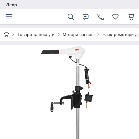
Леєр
Товари та послуги
Мотори човнові
Електромотори д