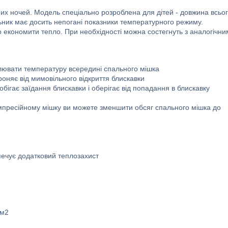
них ночей. Модель спеціально розроблена для дітей - довжина всьо
альник має досить непогані показники температурного режиму.
 економити тепло. При необхідності можна состегнуть з аналогічни
лювати температуру всередині спального мішка
оняє від мимовільного відкриття блискавки
бігає заїдання блискавки і оберігає від попадання в блискавку
мпресійному мішку ви можете зменшити обсяг спального мішка до
печує додатковий теплозахист
/м2