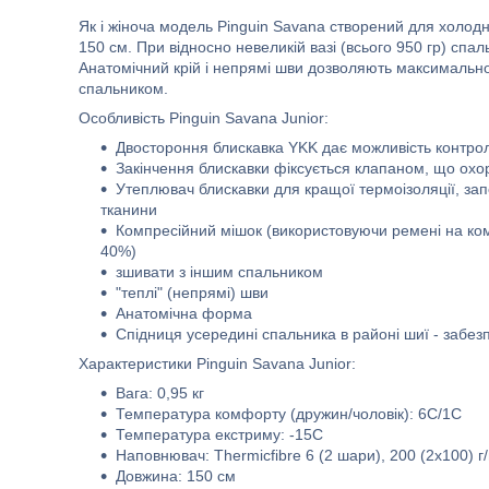
Як і жіноча модель Pinguin Savana створений для холод
150 см. При відносно невеликій вазі (всього 950 гр) сп
Анатомічний крій і непрямі шви дозволяють максимально
спальником.
Особливість Pinguin Savana Junior:
Двостороння блискавка YKK дає можливість контро
Закінчення блискавки фіксується клапаном, що охор
Утеплювач блискавки для кращої термоізоляції, запо
тканини
Компресійний мішок (використовуючи ремені на ко
40%)
зшивати з іншим спальником
"теплі" (непрямі) шви
Анатомічна форма
Спідниця усередині спальника в районі шиї - забез
Характеристики Pinguin Savana Junior:
Вага: 0,95 кг
Температура комфорту (дружин/чоловік): 6С/1С
Температура екстриму: -15С
Наповнювач: Thermicfibre 6 (2 шари), 200 (2x100) г
Довжина: 150 см