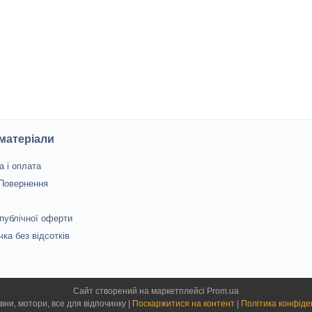
 матеріали
а і оплата
 Повернення
 публічної оферти
чка без відсотків
Сайт створений на маркетплейсі
Prom.ua
Лєєр - човни, мотори, все для відпочинку |
Поскаржитися на контент
|
Політика конфіде