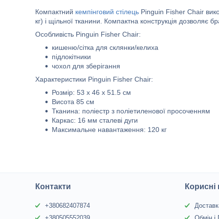
Компактний
кемпінговий стілець
Pinguin Fisher Chair ви
кг) і щільної тканини. Компактна конструкція дозволяє б
Особливість Pinguin Fisher Chair:
кишеню/сітка для склянки/келиха
підлокітники
чохол для зберігання
Характеристики Pinguin Fisher Chair:
Розмір: 53 x 46 x 51.5 см
Висота 85 см
Тканина: поліестр з поліетиленової просоченням
Каркас: 16 мм сталеві дуги
Максимальне навантаження: 120 кг
Контакти
Корисні
+380682407874
Доставк
+380505552039
Обмін і