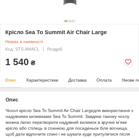
Крісло Sea To Summit Air Chair Large
Немає в наявності
Код: STS AMACL
Роздріб
1 540
₴
Опис
Характеристики
Доставка
Оплата
Умови п
Опис
Чохол крісло Sea To Summit Air Chair Largeдля використання з
надувними килимками Sea To Summit. Завдяки такому чохлу
можна легко перетворити надувний килимок в зручне м'яке
крісло або стілець зі спинкою для посиденьок біля вогнища,
щоб дати відпочити спині і не шукати куди притулитися після