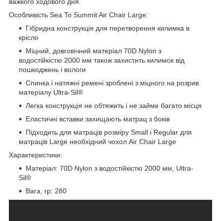
важкого ходового дня.
Особливість Sea To Summit Air Chair Large:
Гібридна конструкція для перетворення килимка в
крісло
Міцний, довговічний матеріал 70D Nylon з
водостійкістю 2000 мм також захистить килимок від
пошкоджень і вологи
Спинка і натяжні ремені зроблені з міцного на розрив
матеріалу Ultra-Sil®
Легка конструкція не обтяжить і не займе багато місця
Еластичні вставки захищають матрац з боків
Підходить для матраців розміру Small і Regular для
матраців Large необхідний чохол Air Chair Large
Характеристики:
Матеріал: 70D Nylon з водостійкістю 2000 мм, Ultra-
Sil®
Вага, гр: 280